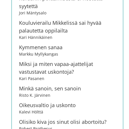
syytettä
Jori Mäntysalo
Kouluvierailu Mikkelissä sai hyvää
palautetta oppilailta
Kari Hännikäinen
Kymmenen sanaa
Markku Myllykangas
Miksi ja miten vapaa-ajattelijat
vastustavat uskontoja?
Kari Pasanen
Minkä sanoin, sen sanoin
Risto K. Järvinen
Oikeusvaltio ja uskonto
Kalevi Hölttä
Olisiko kiva jos sinut olisi abortoitu?
Robert Brotherus