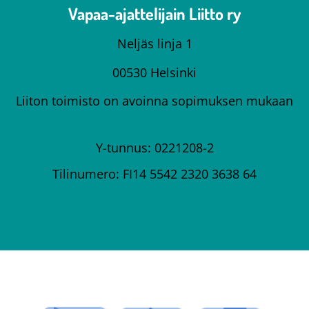
Vapaa-ajattelijain Liitto ry
Neljäs linja 1
00530 Helsinki
Liiton toimisto on avoinna sopimuksen mukaan
Y-tunnus: 0221208-2
Tilinumero: FI14 5542 2320 3638 64