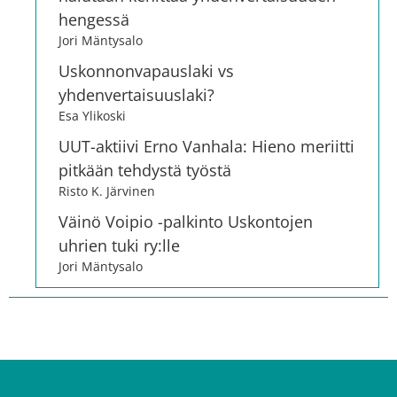
hengessä
Jori Mäntysalo
Uskonnonvapauslaki vs
yhdenvertaisuuslaki?
Esa Ylikoski
UUT-aktiivi Erno Vanhala: Hieno meriitti
pitkään tehdystä työstä
Risto K. Järvinen
Väinö Voipio -palkinto Uskontojen
uhrien tuki ry:lle
Jori Mäntysalo