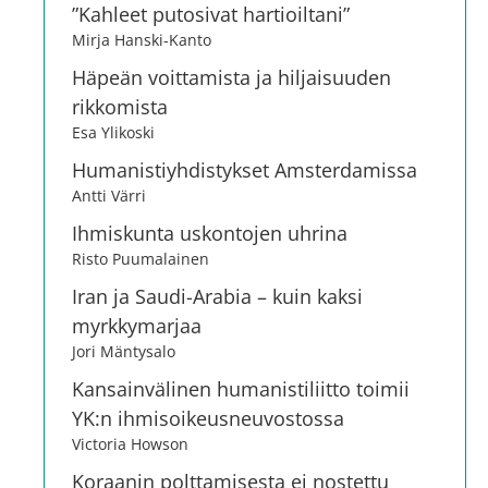
”Kahleet putosivat hartioiltani”
Mirja Hanski-Kanto
Häpeän voittamista ja hiljaisuuden
rikkomista
Esa Ylikoski
Humanistiyhdistykset Amsterdamissa
Antti Värri
Ihmiskunta uskontojen uhrina
Risto Puumalainen
Iran ja Saudi-Arabia – kuin kaksi
myrkkymarjaa
Jori Mäntysalo
Kansainvälinen humanistiliitto toimii
YK:n ihmisoikeusneuvostossa
Victoria Howson
Koraanin polttamisesta ei nostettu