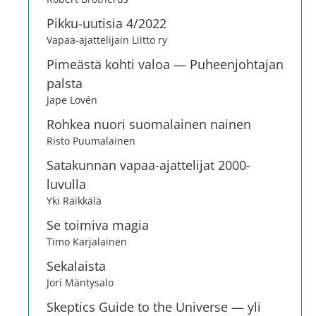
Pikku-uutisia 4/2022
Vapaa-ajattelijain Liitto ry
Pimeästä kohti valoa — Puheenjohtajan
palsta
Jape Lovén
Rohkea nuori suomalainen nainen
Risto Puumalainen
Satakunnan vapaa-ajattelijat 2000-
luvulla
Yki Räikkälä
Se toimiva magia
Timo Karjalainen
Sekalaista
Jori Mäntysalo
Skeptics Guide to the Universe — yli