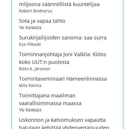
miljoona säännöllistä kuuntelijaa
Robert Brotherus
Sota ja vapaa tahto
Yki Räikkälä
Surukirjailijoiden sanoma: saa surra
Esa Ylikoski
Toiminnanjohtaja Joni Valkila: Kiitos
koko UUT:n puolesta
Risto K. Järvinen
Toimintaseminaari Hämeenlinnassa
Mila Palmia
Toimittajana maailman
vaarallisimmassa maassa
Yki Räikkälä
Uskonnon ja katsomuksen vapautta
halutaan kehittää yhdenvertaisuuden