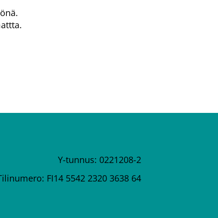
tönä.
attta.
Y-tunnus: 0221208-2
Tilinumero: FI14 5542 2320 3638 64