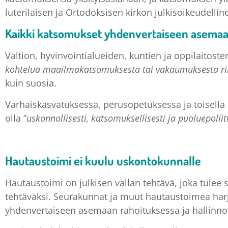
luterilaisen ja Ortodoksisen kirkon julkisoikeudellin
Kaikki katsomukset yhdenvertaiseen asema
Valtion, hyvinvointialueiden, kuntien ja oppilaitosten
kohtelua maailmakatsomuksesta tai vakaumuksesta r
kuin suosia.
Varhaiskasvatuksessa, perusopetuksessa ja toisella
olla ”
uskonnollisesti, katsomuksellisesti ja puoluepoliit
Hautaustoimi ei kuulu uskontokunnalle
Hautaustoimi on julkisen vallan tehtävä, joka tulee si
tehtäväksi. Seurakunnat ja muut hautaustoimea harjo
yhdenvertaiseen asemaan rahoituksessa ja hallinno