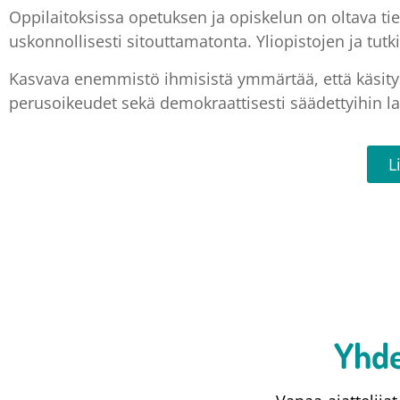
Oppilaitoksissa opetuksen ja opiskelun on oltava tie
uskonnollisesti sitouttamatonta. Yliopistojen ja tut
Kasvava enemmistö ihmisistä ymmärtää, että käsity
perusoikeudet sekä demokraattisesti säädettyihin l
L
Yhde