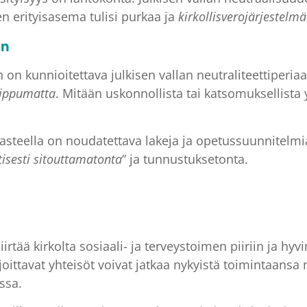
en erityisasema tulisi purkaa ja
kirkollisverojärjestelmä
an
 on kunnioitettava julkisen vallan neutraliteettiperiaa
iippumatta
. Mitään uskonnollista tai katsomuksellista
 asteella on noudatettava lakeja ja opetussuunnitelm
tisesti sitouttamatonta
” ja tunnustuksetonta.
irtää kirkolta sosiaali- ja terveystoimen piiriin ja hyv
ittavat yhteisöt voivat jatkaa nykyistä toimintaansa 
ssa.