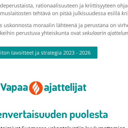
deperustaista, rationaalisuuteen ja kriittisyyteen oh
kimuslaitosten tehtävä on pitää julkisuudessa esillä
kri
s uskonnosta moraalin lähteenä ja perustana on virh
akeihin perustuva yhteiskunta ovat
sekulaarin ajattelun 
iiton tavoitteet ja strategia 2023 - 2026
nvertaisuuden puolesta​