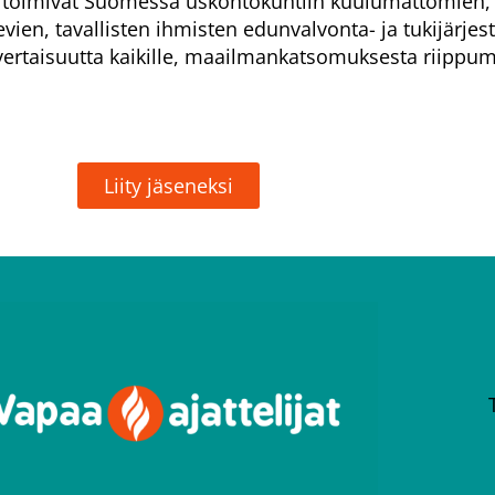
at toimivat Suomessa uskontokuntiin kuulumattomien,
levien, tavallisten ihmisten edunvalvonta- ja tukijärjes
rtaisuutta kaikille, maailmankatsomuksesta riippum
Liity jäseneksi