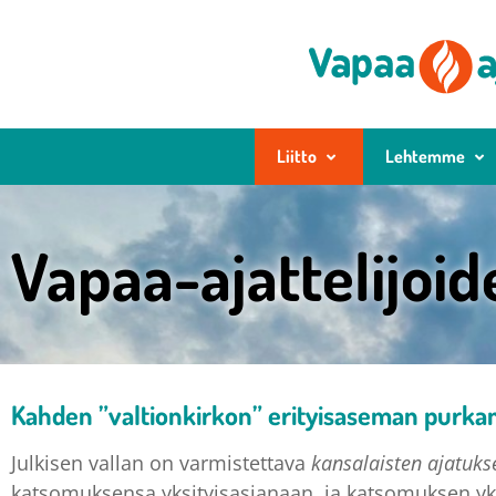
Liitto
Lehtemme
Vapaa-ajattelijoid
Kahden ”valtionkirkon” erityisaseman purk
Julkisen vallan on varmistettava
kansalaisten ajatuk
katsomuksensa yksityisasianaan, ja katsomuksen yksi