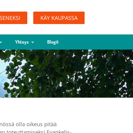
ÄSENEKSI
KÄY KAUPASSA
Yhteys
Blogit
nössä olla oikeus pitää
en toteuttamiseksi Evankelis-