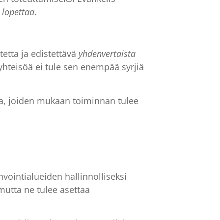
 lopettaa
.
tetta ja edistettävä
yhdenvertaista
 yhteisöä ei tule sen enempää syrjiä
ia, joiden mukaan toiminnan tulee
invointialueiden hallinnolliseksi
mutta ne tulee asettaa