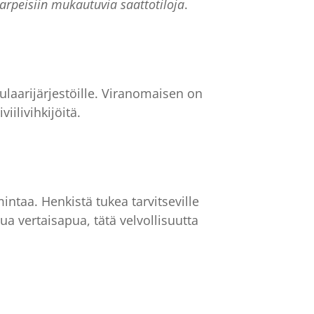
tarpeisiin mukautuvia saattotiloja
.
laarijärjestöille. Viranomaisen on
iilivihkijöitä.
intaa. Henkistä tukea tarvitseville
ua vertaisapua, tätä velvollisuutta