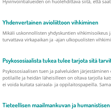
Hyvinvointialueiden on huolehdittava siitä, että saa
Yhdenvertainen avioliittoon vihkiminen
Mikäli uskonnollisten yhdyskuntien vihkimisoikeus j
turvattava virkapaikan ja -ajan ulkopuolisten vihkimis
Psykososiaalista tukea tulee tarjota sitä tarvi
Psykososiaalisen tuen ja palveluiden järjestäminen o
potilaille ja heidän läheisilleen on oltava tarjolla 
ei voida kuitata sairaala- ja oppilaitospapeilla. Sam
Tieteellisen maailmankuvan ja humanistisen