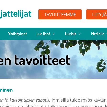
TAVOITTEEMME
LIITY J
Yhdistykset
Lue lisää
Uutisia
Medialle
en tavoitteet
aminen
sen ja katsomuksen vapaus.
Ihmisillä tulee myös käytän
tyisyys on lähtökohta. Julkisen vallan neutraalisuud