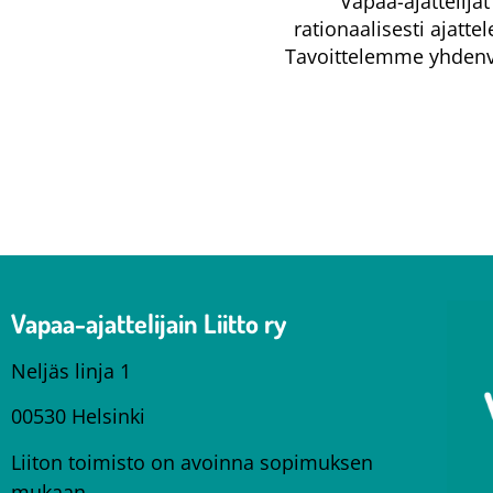
Vapaa-ajattelij
rationaalisesti ajatte
Tavoittelemme yhdenve
Vapaa-ajattelijain Liitto ry
Neljäs linja 1
00530 Helsinki
Liiton toimisto on avoinna sopimuksen
mukaan