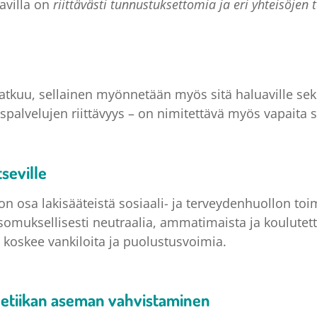
tavilla on
riittävästi tunnustuksettomia ja eri yhteisöjen 
atkuu, sellainen myönnetään myös sitä haluaville seku
palvelujen riittävyys – on nimitettävä myös vapaita siv
tseville
n osa lakisääteistä sosiaali- ja terveydenhuollon toim
katsomuksellisesti neutraalia, ammatimaista ja koulutett
a koskee vankiloita ja puolustusvoimia.
 etiikan aseman vahvistaminen