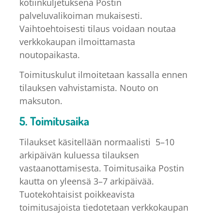
kotiinkuljetuksena Postin
palveluvalikoiman mukaisesti.
Vaihtoehtoisesti tilaus voidaan noutaa
verkkokaupan ilmoittamasta
noutopaikasta.
Toimituskulut ilmoitetaan kassalla ennen
tilauksen vahvistamista. Nouto on
maksuton.
5. Toimitusaika
Tilaukset käsitellään normaalisti 5–10
arkipäivän kuluessa tilauksen
vastaanottamisesta. Toimitusaika Postin
kautta on yleensä 3–7 arkipäivää.
Tuotekohtaisist poikkeavista
toimitusajoista tiedotetaan verkkokaupan