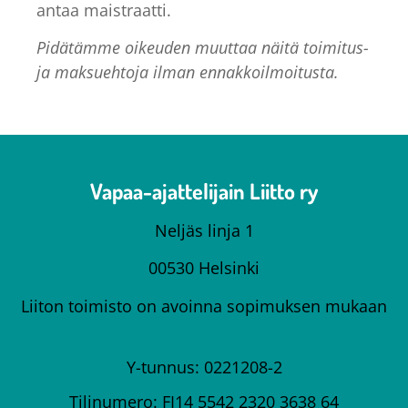
antaa maistraatti.
Pidätämme oikeuden muuttaa näitä toimitus-
ja maksuehtoja ilman ennakkoilmoitusta.
Vapaa-ajattelijain Liitto ry
Neljäs linja 1
00530 Helsinki
Liiton toimisto on avoinna sopimuksen mukaan
Y-tunnus: 0221208-2
Tilinumero: FI14 5542 2320 3638 64