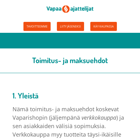
TAVOITTEEMME
LIITY JÄSENEKSI
KÄY KAUPASSA
Toimitus- ja maksuehdot
1. Yleistä
Nämä toimitus- ja maksuehdot koskevat
Vaparishopin (jäljempänä
verkkokauppa
) ja
sen asiakkaiden välisiä sopimuksia.
Verkkokauppa myy tuotteita täysi-ikäisille