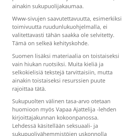
ainakin sukupuolijakaumaa.
Www-sivujen saavutettavuutta, esimerkiksi
toimivuutta ruudunlukuohjelmalla, ei
valitettavasti tähän saakka ole selvitetty.
Tämä on selkeä kehityskohde.
Suomen lisäksi materiaalia on toistaiseksi
vain hiukan ruotsiksi. Muita kieliä ja
selkokielisiä tekstejä tarvittaisiin, mutta
ainakin toistaiseksi resurssien puute
rajoittaa tätä.
Sukupuolten välinen tasa-arvo otetaan
huomioon myös Vapaa Ajattelija -lehden
kirjoittajakunnan kokoonpanossa.
Lehdessä käsitellään seksuaali- ja
sukupuolivähemmistöjen uskonnolla