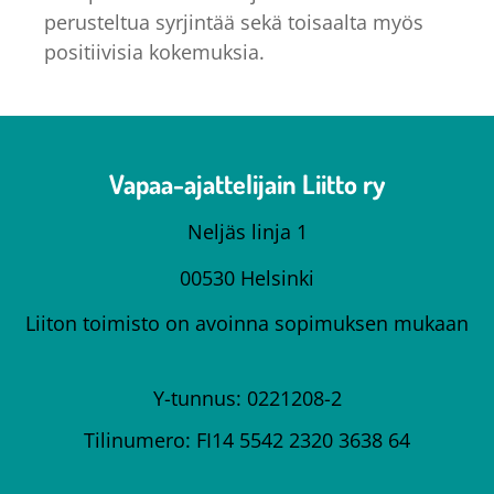
perusteltua syrjintää sekä toisaalta myös
positiivisia kokemuksia.
Vapaa-ajattelijain Liitto ry
Neljäs linja 1
00530 Helsinki
Liiton toimisto on avoinna sopimuksen mukaan
Y-tunnus: 0221208-2
Tilinumero: FI14 5542 2320 3638 64