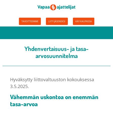
TAVOITTEEMME
LIITY JÄSENEKSI
KÄY KAUPASSA
Yhdenvertaisuus- ja tasa-
arvosuunnitelma
Hyväksytty liittovaltuuston kokouksessa
3.5.2025.
Vähemmän uskontoa on enemmän
tasa-arvoa