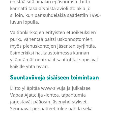
edistää sitä ainakin epäsuorasti. Liitto
kannatti tasa-arvoista avioliittolakia jo
silloin, kun parisuhdelakia säädettiin 1990-
luvun lopulla.
Valtionkirkkojen erityisten etuoikeuksien
purku vähentää paitsi uskonnottomien,
myös pienuskontojen jäsenten syrjintää.
Esimerkiksi hautaustoimessa kunnan
ylläpitämät neutraalit saattotilat sopisivat
kaikille yhtä hyvin.
Suuntaviivoja sisäiseen toimintaan
Liitto ylläpitää www-sivuja ja julkaisee
Vapaa Ajattelija -lehteä, tapahtumia
järjestävät pääosin jäsenyhdistykset.
Seuraavat periaatteet tulee nähdä sekä