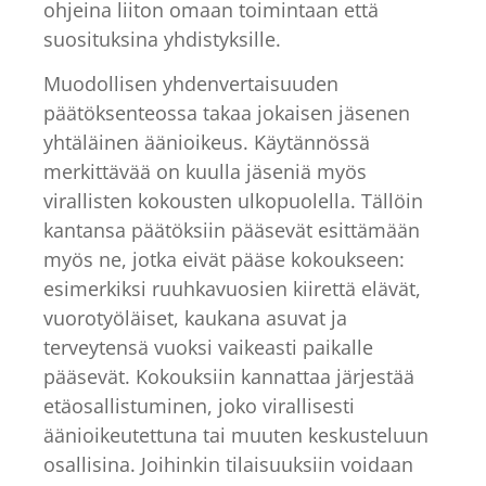
ohjeina liiton omaan toimintaan että
suosituksina yhdistyksille.
Muodollisen yhdenvertaisuuden
päätöksenteossa takaa jokaisen jäsenen
yhtäläinen äänioikeus. Käytännössä
merkittävää on kuulla jäseniä myös
virallisten kokousten ulkopuolella. Tällöin
kantansa päätöksiin pääsevät esittämään
myös ne, jotka eivät pääse kokoukseen:
esimerkiksi ruuhkavuosien kiirettä elävät,
vuorotyöläiset, kaukana asuvat ja
terveytensä vuoksi vaikeasti paikalle
pääsevät. Kokouksiin kannattaa järjestää
etäosallistuminen, joko virallisesti
äänioikeutettuna tai muuten keskusteluun
osallisina. Joihinkin tilaisuuksiin voidaan