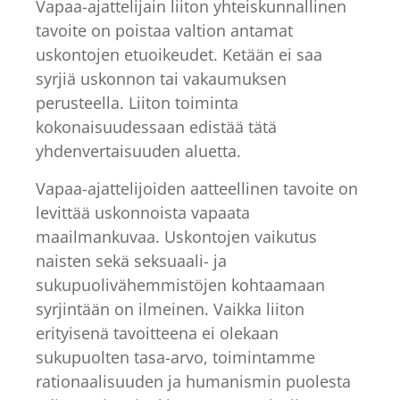
Vapaa-ajattelijain liiton yhteiskunnallinen
tavoite on poistaa valtion antamat
uskontojen etuoikeudet. Ketään ei saa
syrjiä uskonnon tai vakaumuksen
perusteella. Liiton toiminta
kokonaisuudessaan edistää tätä
yhdenvertaisuuden aluetta.
Vapaa-ajattelijoiden aatteellinen tavoite on
levittää uskonnoista vapaata
maailmankuvaa. Uskontojen vaikutus
naisten sekä seksuaali- ja
sukupuolivähemmistöjen kohtaamaan
syrjintään on ilmeinen. Vaikka liiton
erityisenä tavoitteena ei olekaan
sukupuolten tasa-arvo, toimintamme
rationaalisuuden ja humanismin puolesta