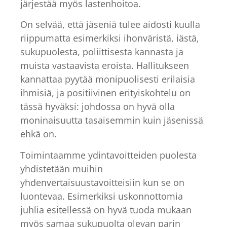
järjestää myös lastenhoitoa.
On selvää, että jäseniä tulee aidosti kuulla
riippumatta esimerkiksi ihonväristä, iästä,
sukupuolesta, poliittisesta kannasta ja
muista vastaavista eroista. Hallitukseen
kannattaa pyytää monipuolisesti erilaisia
ihmisiä, ja positiivinen erityiskohtelu on
tässä hyväksi: johdossa on hyvä olla
moninaisuutta tasaisemmin kuin jäsenissä
ehkä on.
Toimintaamme ydintavoitteiden puolesta
yhdistetään muihin
yhdenvertaisuustavoitteisiin kun se on
luontevaa. Esimerkiksi uskonnottomia
juhlia esitellessä on hyvä tuoda mukaan
myös samaa sukupuolta olevan parin