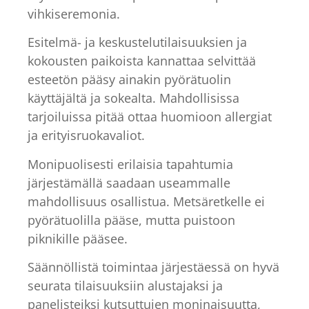
vihkiseremonia.
Esitelmä- ja keskustelutilaisuuksien ja
kokousten paikoista kannattaa selvittää
esteetön pääsy ainakin pyörätuolin
käyttäjältä ja sokealta. Mahdollisissa
tarjoiluissa pitää ottaa huomioon allergiat
ja erityisruokavaliot.
Monipuolisesti erilaisia tapahtumia
järjestämällä saadaan useammalle
mahdollisuus osallistua. Metsäretkelle ei
pyörätuolilla pääse, mutta puistoon
piknikille pääsee.
Säännöllistä toimintaa järjestäessä on hyvä
seurata tilaisuuksiin alustajaksi ja
panelisteiksi kutsuttujen moninaisuutta,