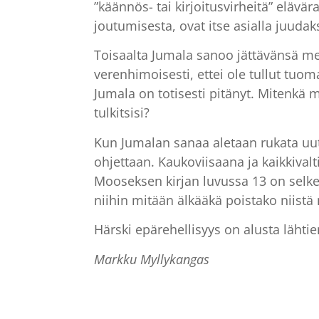
”käännös- tai kirjoitusvirheitä” elävär
joutumisesta, ovat itse asialla juudaks
Toisaalta Jumala sanoo jättävänsä m
verenhimoisesti, ettei ole tullut tu
Jumala on totisesti pitänyt. Mitenkä 
tulkitsisi?
Kun Jumalan sanaa aletaan rukata uu
ohjettaan. Kaukoviisaana ja kaikkivalti
Mooseksen kirjan luvussa 13 on selkeä 
niihin mitään älkääkä poistako niistä
Härski epärehellisyys on alusta lähti
Markku Myllykangas