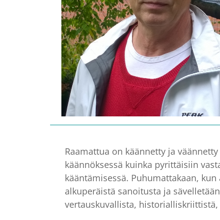
Raamattua on käännetty ja väännetty l
käännöksessä kuinka pyrittäisiin vast
kääntämisessä. Puhumattakaan, kun al
alkuperäistä sanoitusta ja sävelletä
vertauskuvallista, historialliskriittistä