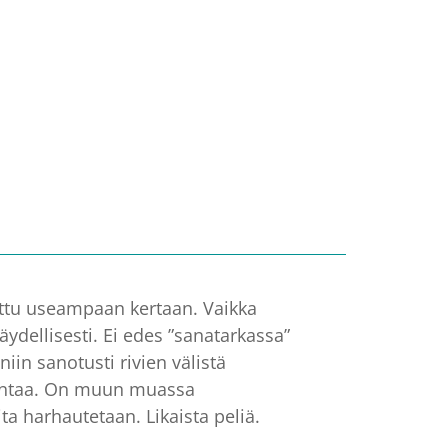
vattu useampaan kertaan. Vaikka
ydellisesti. Ei edes ”sanatarkassa”
in sanotusti rivien välistä
rjontaa. On muun muassa
joita harhautetaan. Likaista peliä.