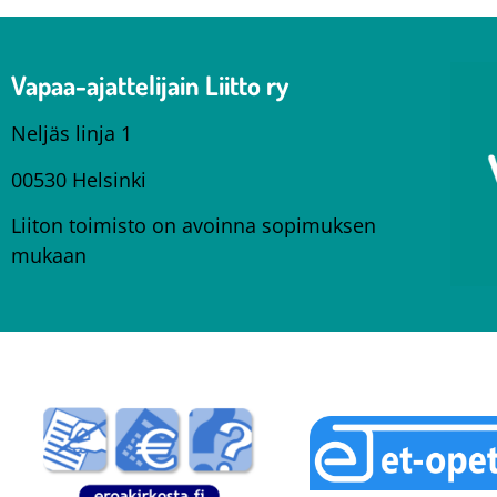
Vapaa-ajattelijain Liitto ry
Neljäs linja 1
00530 Helsinki
Liiton toimisto on avoinna sopimuksen
mukaan