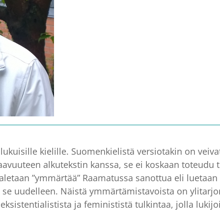
ukuisille kielille. Suomenkielistä versiotakin on vei
aavuuteen alkutekstin kanssa, se ei koskaan toteudu tä
etaan ”ymmärtää” Raamatussa sanottua eli luetaan ni
än se uudelleen. Näistä ymmärtämistavoista on ylita
, eksistentialistista ja feminististä tulkintaa, jolla luki