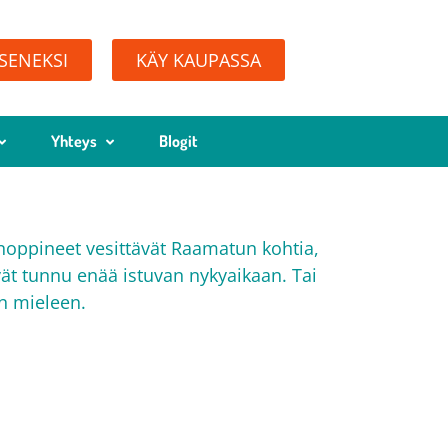
ÄSENEKSI
KÄY KAUPASSA
Yhteys
Blogit
oppineet vesittävät Raamatun kohtia,
ivät tunnu enää istuvan nykyaikaan. Tai
en mieleen.