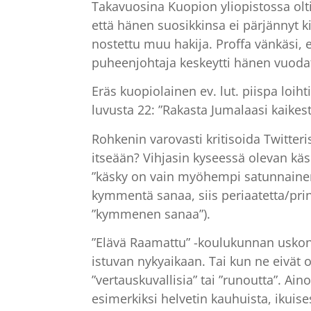
Takavuosina Kuopion yliopistossa olti
että hänen suosikkinsa ei pärjännyt k
nostettu muu hakija. Proffa vänkäsi, e
puheenjohtaja keskeytti hänen vuodat
Eräs kuopiolainen ev. lut. piispa loi
luvusta 22: ”Rakasta Jumalaasi kaikest
Rohkenin varovasti kritisoida Twitteri
itseään? Vihjasin kyseessä olevan käs
”käsky on vain myöhempi satunnainen suom
kymmentä sanaa, siis periaatetta/prin
”kymmenen sanaa”).
”Elävä Raamattu” -koulukunnan uskono
istuvan nykyaikaan. Tai kun ne eivät o
”vertauskuvallisia” tai ”runoutta”. Ain
esimerkiksi helvetin kauhuista, ikuis