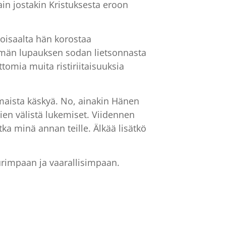
vain jostakin Kristuksesta eroon
oisaalta hän korostaa
Tämän lupauksen sodan lietsonnasta
tomia muita ristiriitaisuuksia
maista käskyä. No, ainakin Hänen
ivien välistä lukemiset. Viidennen
ka minä annan teille. Älkää lisätkö
urimpaan ja vaarallisimpaan.