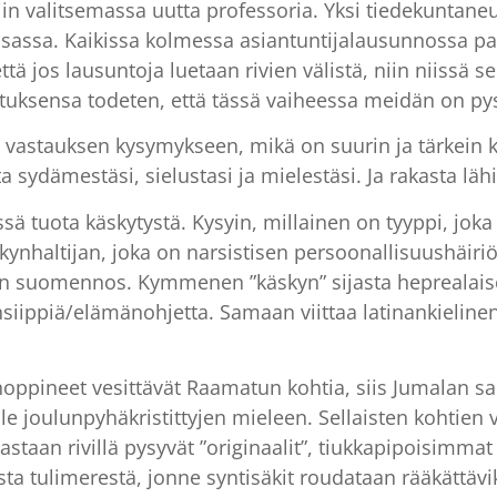
in valitsemassa uutta professoria. Yksi tiedekuntaneu
isassa. Kaikissa kolmessa asiantuntijalausunnossa parh
ttä jos lausuntoja luetaan rivien välistä, niin niissä
uksensa todeten, että tässä vaiheessa meidän on pysyt
hti vastauksen kysymykseen, mikä on suurin ja tärkei
a sydämestäsi, sielustasi ja mielestäsi. Ja rakasta läh
ssä tuota käskytystä. Kysyin, millainen on tyyppi, jok
kynhaltijan, joka on narsistisen persoonallisuushäiriö
ennos. Kymmenen ”käskyn” sijasta heprealaisen alkutekstin 
siippiä/elämänohjetta. Samaan viittaa latinankieline
ppineet vesittävät Raamatun kohtia, siis Jumalan san
le joulunpyhäkristittyjen mieleen. Sellaisten kohtien 
oastaan rivillä pysyvät ”originaalit”, tiukkapipoisimma
esta tulimerestä, jonne syntisäkit roudataan rääkättä