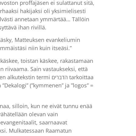
voston proffajäsen ei sulattanut sitä,
aaksi hakijaksi oli yksimielisesti
 selvästi annetaan ymmärtää… Tällöin
tävä ihan rivillä.
n käsky, Matteuksen evankeliumin
immäistäsi niin kuin itseäsi.”
a käskee, toistan käskee, rakastamaan
n riivaama. Sain vastaukseksi, että
termi הדברים tarkoittaa
n ”Dekalogi” (”kymmenen” ja ”logos” =
aa, silloin, kun ne eivät tunnu enää
vähätellään olevan vain
t evangenitaalit, saarnaavat
viksi. Mulkatessaan Raamatun