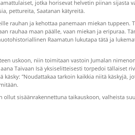
aamattulaiset, jotka horisevat helvetin piinan sijasta 
ia, pettureita, Saatanan kätyreitä.
eille rauhan ja kehottaa panemaan miekan tuppeen. T
omaan rauhaa maan päälle, vaan miekan ja eripuraa. 
muotohistoriallinen Raamatun lukutapa tätä ja lukemat
teen uskoon, niin toimitaan vastoin Jumalan nimeno
aana Taivaan Isä yksiselitteisesti torpedoi tällaiset r
käsky: ”Noudattakaa tarkoin kaikkia niitä käskyjä, jot
 mitään.
en ollut sisäänrakennettuna taikauskoon, valheista su