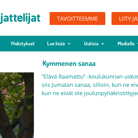
TAVOITTEEMME
LIITY J
Yhdistykset
Lue lisää
Uutisia
Medialle
Kymmenen sanaa
”Elävä Raamattu” -koulukunnan uskon
siis Jumalan sanaa, silloin, kun ne e
kun ne eivät ole joulunpyhäkristittyj