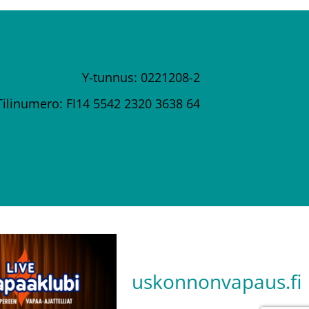
Y-tunnus: 0221208-2
Tilinumero: FI14 5542 2320 3638 64
uskonnonvapaus.fi