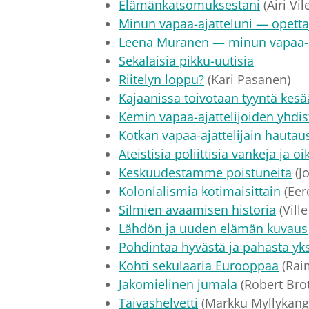
Elämänkatsomuksestani
(Airi Vil
Minun vapaa-ajatteluni — opett
Leena Muranen — minun vapaa-a
Sekalaisia pikku-uutisia
Riitelyn loppu?
(Kari Pasanen)
Kajaanissa toivotaan tyyntä kesä
Kemin vapaa-ajattelijoiden yhdi
Kotkan vapaa-ajattelijain hauta
Ateistisia poliittisia vankeja ja o
Keskuudestamme poistuneita
(J
Kolonialismia kotimaisittain
(Eer
Silmien avaamisen historia
(Ville
Lähdön ja uuden elämän kuvaus
Pohdintaa hyvästä ja pahasta yks
Kohti sekulaaria Eurooppaa
(Rai
Jakomielinen jumala
(Robert Bro
Taivashelvetti
(Markku Myllykang