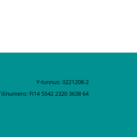
Y-tunnus: 0221208-2
Tilinumero: FI14 5542 2320 3638 64