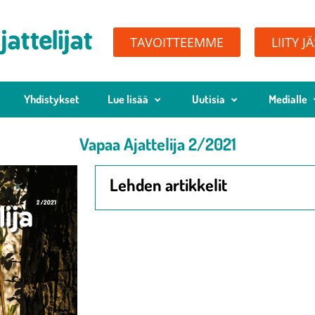
TAVOITTEEMME
LIITY J
Yhdistykset
Lue lisää
Uutisia
Medialle
Vapaa Ajattelija 2/2021
Lehden artikkelit