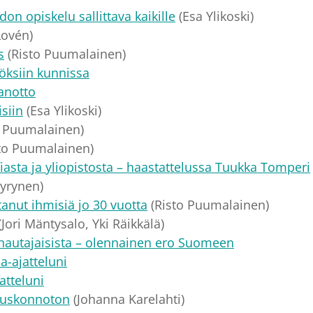
on opiskelu sallittava kaikille
(Esa Ylikoski)
Lovén)
s
(Risto Puumalainen)
öksiin kunnissa
anotto
siin
(Esa Ylikoski)
o Puumalainen)
to Puumalainen)
asta ja yliopistosta – haastattelussa Tuukka Tomperi
yyrynen)
tanut ihmisiä jo 30 vuotta
(Risto Puumalainen)
(Jori Mäntysalo, Yki Räikkälä)
hautajaisista – olennainen ero Suomeen
-ajatteluni
atteluni
 uskonnoton
(Johanna Karelahti)