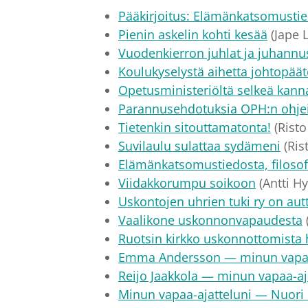
Pääkirjoitus: Elämänkatsomustied
Pienin askelin kohti kesää
(Jape 
Vuodenkierron juhlat ja juhannu
Koulukyselystä aihetta johtopäät
Opetusministeriöltä selkeä kann
Parannusehdotuksia OPH:n ohjei
Tietenkin sitouttamatonta!
(Rist
Suvilaulu sulattaa sydämeni
(Ris
Elämänkatsomustiedosta, filosofi
Viidakkorumpu soikoon
(Antti H
Uskontojen uhrien tuki ry on aut
Vaalikone uskonnonvapaudesta
Ruotsin kirkko uskonnottomista 
Emma Andersson — minun vapaa
Reijo Jaakkola — minun vapaa-aj
Minun vapaa-ajatteluni — Nuori