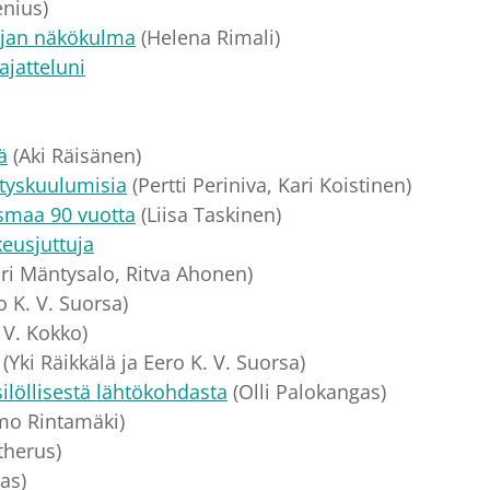
enius)
ajan näkökulma
(Helena Rimali)
jatteluni
ä
(Aki Räisänen)
styskuulumisia
(Pertti Periniva, Kari Koistinen)
usmaa 90 vuotta
(Liisa Taskinen)
ikeusjuttuja
ori Mäntysalo, Ritva Ahonen)
o K. V. Suorsa)
 V. Kokko)
(Yki Räikkälä ja Eero K. V. Suorsa)
ilöllisestä lähtökohdasta
(Olli Palokangas)
mo Rintamäki)
therus)
as)