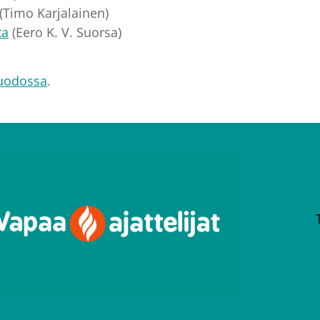
(Timo Karjalainen)
ta
(Eero K. V. Suorsa)
muodossa
.