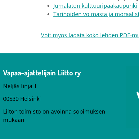
Jumalaton kulttuuripääkaupunki
Tarinoiden voimasta ja moraalis
Voit myös ladata koko lehden PDF-
Vapaa-ajattelijain Liitto ry
Neljäs linja 1
00530 Helsinki
Liiton toimisto on avoinna sopimuksen
mukaan