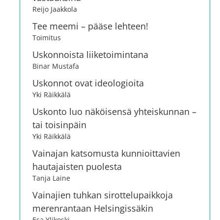
Reijo Jaakkola
Tee meemi – pääse lehteen!
Toimitus
Uskonnoista liiketoimintana
Binar Mustafa
Uskonnot ovat ideologioita
Yki Räikkälä
Uskonto luo näköisensä yhteiskunnan –
tai toisinpäin
Yki Räikkälä
Vainajan katsomusta kunnioittavien
hautajaisten puolesta
Tanja Laine
Vainajien tuhkan sirottelupaikkoja
merenrantaan Helsingissäkin
Esa Ylikoski