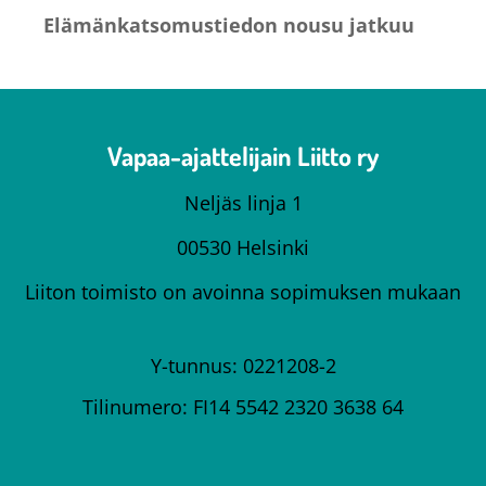
Elämänkatsomustiedon nousu jatkuu
Vapaa-ajattelijain Liitto ry
Neljäs linja 1
00530 Helsinki
Liiton toimisto on avoinna sopimuksen mukaan
Y-tunnus: 0221208-2
Tilinumero: FI14 5542 2320 3638 64