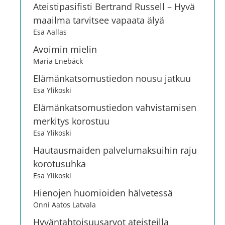
Ateistipasifisti Bertrand Russell – Hyvä
maailma tarvitsee vapaata älyä
Esa Aallas
Avoimin mielin
Maria Enebäck
Elämänkatsomustiedon nousu jatkuu
Esa Ylikoski
Elämänkatsomustiedon vahvistamisen
merkitys korostuu
Esa Ylikoski
Hautausmaiden palvelumaksuihin raju
korotusuhka
Esa Ylikoski
Hienojen huomioiden hälvetessä
Onni Aatos Latvala
Hyväntahtoisuusarvot ateisteilla