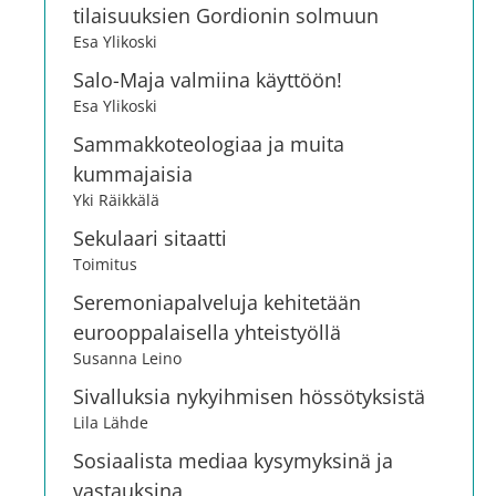
tilaisuuksien Gordionin solmuun
Esa Ylikoski
Salo-Maja valmiina käyttöön!
Esa Ylikoski
Sammakkoteologiaa ja muita
kummajaisia
Yki Räikkälä
Sekulaari sitaatti
Toimitus
Seremoniapalveluja kehitetään
eurooppalaisella yhteistyöllä
Susanna Leino
Sivalluksia nykyihmisen hössötyksistä
Lila Lähde
Sosiaalista mediaa kysymyksinä ja
vastauksina