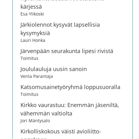
kärjessä
Esa Ylikoski
Järkiolennot kysyvät lapsellisia
kysymyksiä
Lauri Honka
Järvenpään seurakunta lipesi rivistä
Toimitus
Joululauluja uusin sanoin
Venla Parantaja
Katsomusainetyöryhmä loppusuoralla
Toimitus
Kirkko vaurastuu: Enemmän jäseniltä,
vähemmän valtiolta
Jori Mäntysalo
Kirkolliskokous väisti avioliitto-