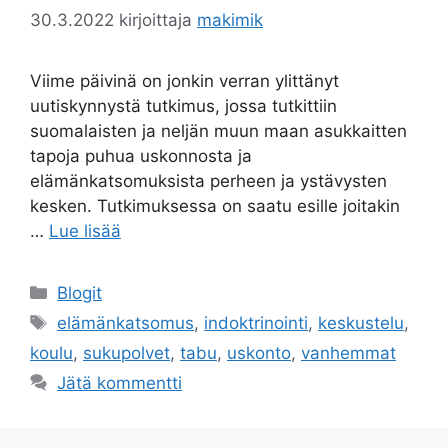
30.3.2022
kirjoittaja
makimik
Viime päivinä on jonkin verran ylittänyt
uutiskynnystä tutkimus, jossa tutkittiin
suomalaisten ja neljän muun maan asukkaitten
tapoja puhua uskonnosta ja
elämänkatsomuksista perheen ja ystävysten
kesken. Tutkimuksessa on saatu esille joitakin
…
Lue lisää
Kategoriat
Blogit
Avainsanat
elämänkatsomus
,
indoktrinointi
,
keskustelu
,
koulu
,
sukupolvet
,
tabu
,
uskonto
,
vanhemmat
Jätä kommentti