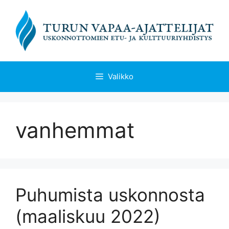
Siirry
sisältöön
Valikko
vanhemmat
Puhumista uskonnosta
(maaliskuu 2022)