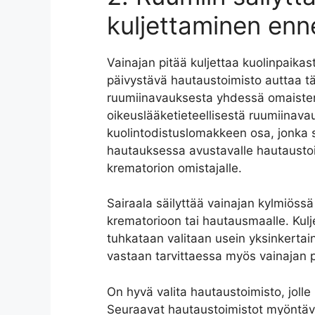
kuljettaminen enn
Vainajan pitää kuljettaa kuolinpaika
päivystävä hautaustoimisto auttaa täs
ruumiinavauksesta yhdessä omaisten 
oikeuslääketieteellisestä ruumiinava
kuolintodistuslomakkeen osa, jonka 
hautauksessa avustavalle hautaustoi
krematorion omistajalle.
Sairaala säilyttää vainajan kylmiöss
krematorioon tai hautausmaalle. Kulj
tuhkataan valitaan usein yksinkertai
vastaan tarvittaessa myös vainajan
On hyvä valita hautaustoimisto, joll
Seuraavat hautaustoimistot myöntävät