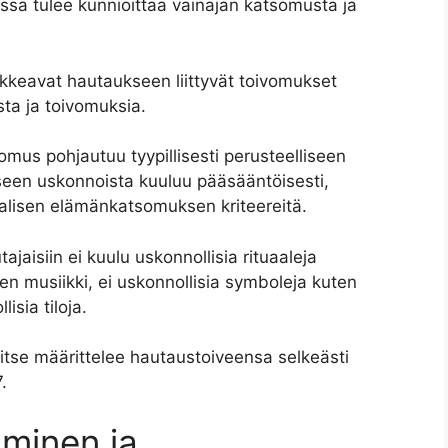
ssä tulee kunnioittaa vainajan katsomusta ja
ikkeavat hautaukseen liittyvät toivomukset
sta ja toivomuksia.
s pohjautuu tyypillisesti perusteelliseen
een uskonnoista kuuluu pääsääntöisesti,
naalisen elämänkatsomuksen kriteereitä.
aisiin ei kuulu uskonnollisia rituaaleja
nen musiikki, ei uskonnollisia symboleja kuten
llisia tiloja.
 itse määrittelee hautaustoiveensa selkeästi
.
äminen ja