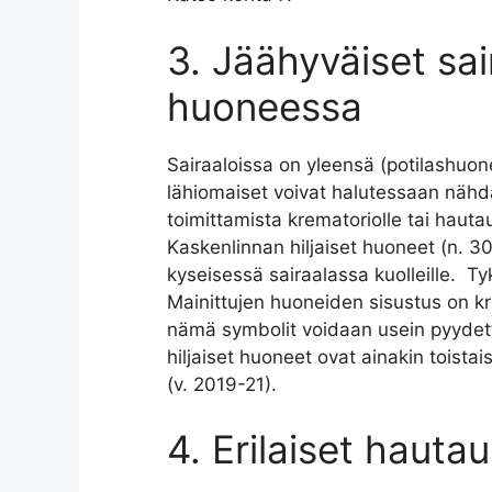
3. Jäähyväiset sai
huoneessa
Sairaaloissa on yleensä (potilashuon
lähiomaiset voivat halutessaan nähd
toimittamista krematoriolle tai haut
Kaskenlinnan hiljaiset huoneet (n. 30
kyseisessä sairaalassa kuolleille. T
Mainittujen huoneiden sisustus on kris
nämä symbolit voidaan usein pyydett
hiljaiset huoneet ovat ainakin toista
(v. 2019-21).
4. Erilaiset haut