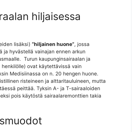
raalan hiljaisessa
eiden lisäksi)
“hiljainen huone”
, jossa
ä ja hyvästellä vainajan ennen arkun
ausmaalle. Turun kaupunginsairaalan ja
 henkilölle) ovat käytettävissä vain
yksin Medisiinassa on n. 20 hengen huone.
tillinen risteineen ja alttaritauluineen, mutta
äessä peittää. Tyksin A- ja T-sairaaloiden
iseksi pois käytöstä sairaalaremonttien takia
ausmuodot