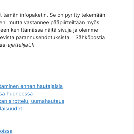
t tämän infopaketin. Se on pyritty tekemään
een, mutta vastannee pääpiirteiltään myös
een kehittämässä näitä sivuja ja olemme
tulevista parannusehdotuksista. Sähköpostia
a-ajattelijat.fi
ttaminen ennen hautajaisia
essa huoneessa
an sirottelu, uurnahautaus
ilaisuudet
oissa