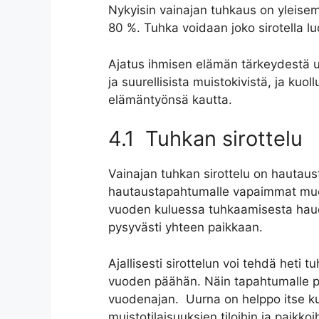
Nykyisin vainajan tuhkaus on yleisem
80 %. Tuhka voidaan joko sirotella l
Ajatus ihmisen elämän tärkeydestä u
ja suurellisista muistokivistä, ja kuo
elämäntyönsä kautta.
4.1 Tuhkan sirottelu
Vainajan tuhkan sirottelu on hautaus
hautaustapahtumalle vapaimmat muo
vuoden kuluessa tuhkaamisesta hauda
pysyvästi yhteen paikkaan.
Ajallisesti sirottelun voi tehdä heti 
vuoden päähän. Näin tapahtumalle p
vuodenajan. Uurna on helppo itse kul
muistotilaisuuksien tiloihin ja paikkoih