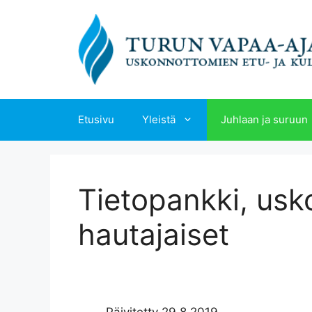
Siirry
sisältöön
Etusivu
Yleistä
Juhlaan ja suruun
Tietopankki, us
hautajaiset
Päivitetty 29.8.2019