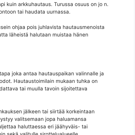
pi kuin arkkuhautaus. Turussa osuus on jo n.
uontoon tai haudata uurnassa.
sein ohjaa pois juhlavista hautausmenoista
llutta läheistä halutaan muistaa hänen
tapa joka antaa hautauspaikan valinnalle ja
dot. Hautaustoimilain mukaan tuhka on
ttava tai muulla tavoin sijoitettava
tuhkauksen jälkeen tai siirtää korkeintaan
ystyy valitsemaan jopa haluamansa
jettaa haluttaessa eri jäähyväis- tai
in sekä valitulle sirottelualueelle.