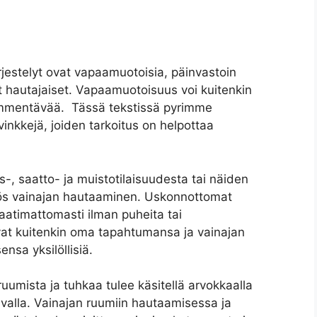
jestelyt ovat vapaamuotoisia, päinvastoin
tut hautajaiset. Vapaamuotoisuus voi kuitenkin
hämmentävää. Tässä tekstissä pyrimme
 vinkkejä, joiden tarkoitus on helpottaa
-, saatto- ja muistotilaisuudesta tai näiden
myös vainajan hautaaminen. Uskonnottomat
aatimattomasti ilman puheita tai
vat kuitenkin oma tapahtumansa ja vainajan
sa yksilöllisiä.
umista ja tuhkaa tulee käsitellä arvokkaalla
avalla. Vainajan ruumiin hautaamisessa ja