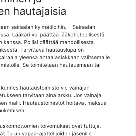
en hautajaisia
staan sairaalan kylmätiloihin. Sairaalan
sä. Lääkäri voi päättää lääketieteellisestä
kanssa. Poliisi päättää mahdollisesta
uksesta. Tarvittava hautauslupa on
sairaala yleensä antaa asiakkaan valitsemalle
mistolle. Se toimitetaan hautausmaan tai
ä kunnes hautaustoimisto vie vainajan
etukseen tarvitaan aina arkku. Jos vainaja
nen malli. Hautaustoimistot hoitavat maksua
 pukemisen.
e uskonnottomien toivomukset ovat tuttuja.
 Turun vapaa-ajattelijoiden jäsenille