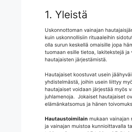
1. Yleistä
Uskonnottoman vainajan hautajaisjär
kuin uskonnollisiin rituaaleihin sido
olla surun keskellä omaisille jopa 
tuomaan esille tietoa, lakitekstejä ja
hautajaisten järjestämistä.
Hautajaiset koostuvat usein jäähyväis
yhdistelmästä, joihin usein liittyy 
hautajaiset voidaan järjestää myös v
juhlamenoja. Jokaiset hautajaiset o
elämänkatsomus ja hänen toivomuksen
Hautaustoimilain
mukaan vainajan ru
ja vainajan muistoa kunnioittavalla t