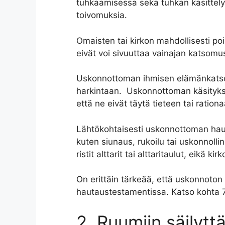
tuhkaamisessa sekä tuhkan käsittely
toivomuksia.
Omaisten tai kirkon mahdollisesti po
eivät voi sivuuttaa vainajan katsomu
Uskonnottoman ihmisen elämänkatsomu
harkintaan. Uskonnottoman käsityks
että ne eivät täytä tieteen tai ratio
Lähtökohtaisesti uskonnottoman hautaj
kuten siunaus, rukoilu tai uskonnolli
ristit alttarit tai alttaritaulut, eikä kirko
On erittäin tärkeää, että uskonnoton
hautaustestamentissa. Katso kohta 7
2. Ruumiin säilytt