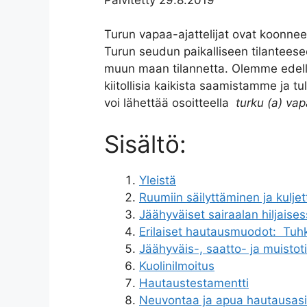
Turun vapaa-ajattelijat ovat koonnee
Turun seudun paikalliseen tilantees
muun maan tilannetta. Olemme edell
kiitollisia kaikista saamistamme ja 
voi lähettää osoitteella
turku (a) vapa
Sisältö:
Yleistä
Ruumiin säilyttäminen ja kulje
Jäähyväiset sairaalan hiljais
Erilaiset hautausmuodot: Tuhk
Jäähyväis-, saatto- ja muistot
Kuolinilmoitus
Hautaustestamentti
Neuvontaa ja apua hautausasi