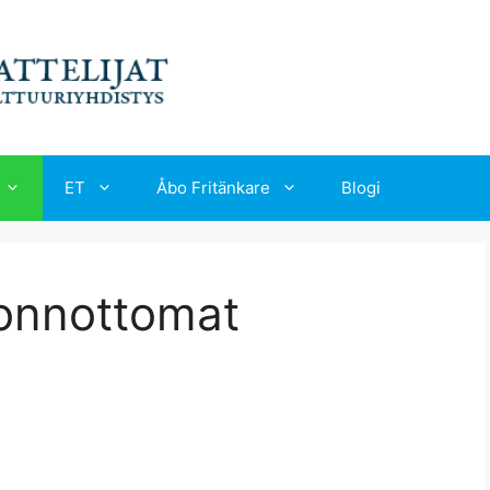
ET
Åbo Fritänkare
Blogi
konnottomat