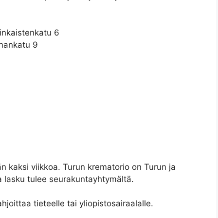
inkaistenkatu 6
nnankatu 9
n kaksi viikkoa. Turun krematorio on Turun ja
a lasku tulee seurakuntayhtymältä.
oittaa tieteelle tai yliopistosairaalalle.