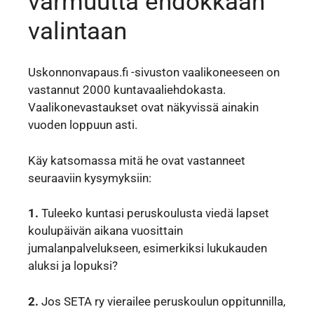
varmuutta ehdokkaan
valintaan
Uskonnonvapaus.fi -sivuston vaalikoneeseen on
vastannut 2000 kuntavaaliehdokasta.
Vaalikonevastaukset ovat näkyvissä ainakin
vuoden loppuun asti.
Käy katsomassa mitä he ovat vastanneet
seuraaviin kysymyksiin:
1.
Tuleeko kuntasi peruskoulusta viedä lapset
koulupäivän aikana vuosittain
jumalanpalvelukseen, esimerkiksi lukukauden
aluksi ja lopuksi?
2.
Jos SETA ry vierailee peruskoulun oppitunnilla,