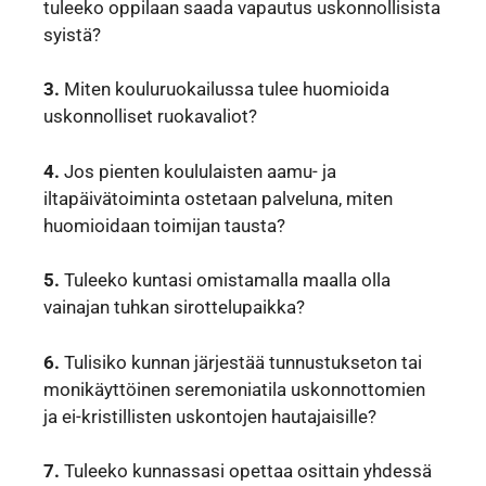
tuleeko oppilaan saada vapautus uskonnollisista
syistä?
3.
Miten kouluruokailussa tulee huomioida
uskonnolliset ruokavaliot?
4.
Jos pienten koululaisten aamu- ja
iltapäivätoiminta ostetaan palveluna, miten
huomioidaan toimijan tausta?
5.
Tuleeko kuntasi omistamalla maalla olla
vainajan tuhkan sirottelupaikka?
6.
Tulisiko kunnan järjestää tunnustukseton tai
monikäyttöinen seremoniatila uskonnottomien
ja ei-kristillisten uskontojen hautajaisille?
7.
Tuleeko kunnassasi opettaa osittain yhdessä