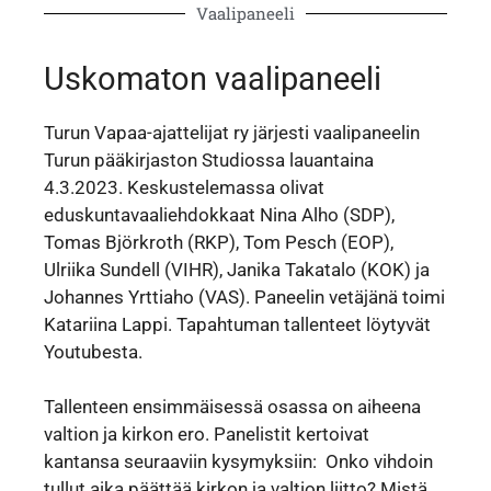
Vaalipaneeli
Uskomaton vaalipaneeli
Turun Vapaa-ajattelijat ry järjesti vaalipaneelin
Turun pääkirjaston Studiossa lauantaina
4.3.2023. Keskustelemassa olivat
eduskuntavaaliehdokkaat Nina Alho (SDP),
Tomas Björkroth (RKP), Tom Pesch (EOP),
Ulriika Sundell (VIHR), Janika Takatalo (KOK) ja
Johannes Yrttiaho (VAS). Paneelin vetäjänä toimi
Katariina Lappi. Tapahtuman tallenteet löytyvät
Youtubesta.
Tallenteen ensimmäisessä osassa on aiheena
valtion ja kirkon ero. Panelistit kertoivat
kantansa seuraaviin kysymyksiin: Onko vihdoin
tullut aika päättää kirkon ja valtion liitto? Mistä