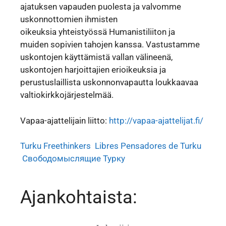
ajatuksen vapauden puolesta ja valvomme
uskonnottomien ihmisten
oikeuksia
yhteistyössä
Humanistiliiton ja
muiden
sopivien tahojen kanssa
. Vastustamme
uskontojen käyttämistä vallan välineenä,
uskontojen harjoittajien erioikeuksia ja
perustuslaillista uskonnonvapautta loukkaavaa
valtiokirkkojärjestelmää.
Vapaa-ajattelijain liitto:
http://vapaa-ajattelijat.fi/
Turku Freethinkers
Libres Pensadores de Turku
Свободомыслящие Турку
Ajankohtaista: