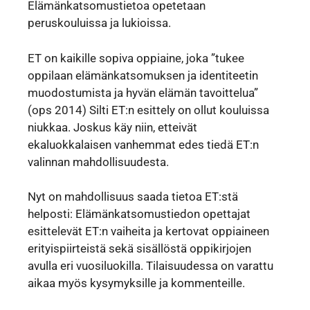
Elämänkatsomustietoa opetetaan
peruskouluissa ja lukioissa.
ET on kaikille sopiva oppiaine, joka ”tukee
oppilaan elämänkatsomuksen ja identiteetin
muodostumista ja hyvän elämän tavoittelua”
(ops 2014) Silti ET:n esittely on ollut kouluissa
niukkaa. Joskus käy niin, etteivät
ekaluokkalaisen vanhemmat edes tiedä ET:n
valinnan mahdollisuudesta.
Nyt on mahdollisuus saada tietoa ET:stä
helposti: Elämänkatsomustiedon opettajat
esittelevät ET:n vaiheita ja kertovat oppiaineen
erityispiirteistä sekä sisällöstä oppikirjojen
avulla eri vuosiluokilla. Tilaisuudessa on varattu
aikaa myös kysymyksille ja kommenteille.