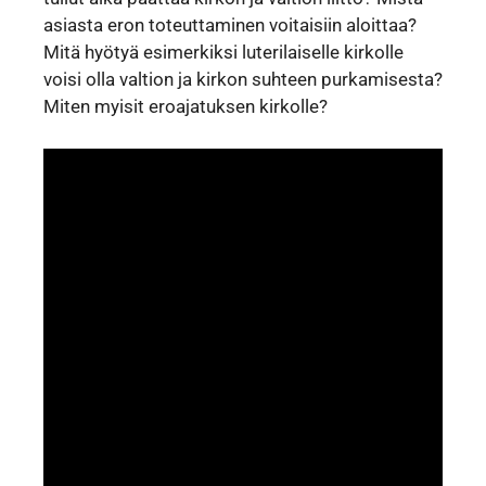
asiasta eron toteuttaminen voitaisiin aloittaa?
Mitä hyötyä esimerkiksi luterilaiselle kirkolle
voisi olla valtion ja kirkon suhteen purkamisesta?
Miten myisit eroajatuksen kirkolle?