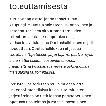
toteuttamisesta
Turun vapaa-ajattelijat on tehnyt Turun
kaupungille kuntalaisaloitteen uskonnollisen ja
katsomuksellisen sitouttamattomuuden
toteuttamisesta perusopetuksessa ja
varhaiskasvatuksessa Opetushallituksen ohjetta
noudattaen. Opetushallituksen ohjeessa
todetaan:
”Opetuksen järjestäjä voi päätyä myös
siihen, ettei koulun työsuunnitelmassa
määriteltynä työaikana järjestetä uskonnollisia
tilaisuuksia tai toimituksia.”
Perusteluina todetaan muun muassa, että
uskonnollisten tilaisuuksien ja toimitusten
järjestäminen on ristiriidassa perusopetuksen
opetussuunnitelman ja varhaiskasvatuksen