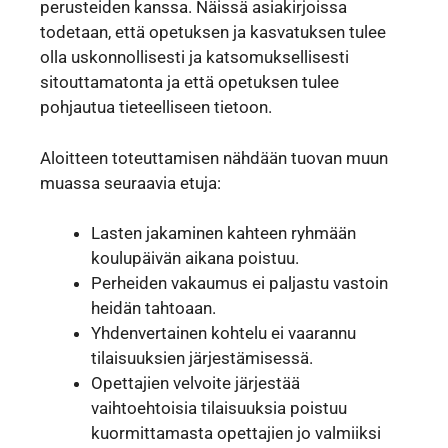
perusteiden kanssa. Näissä asiakirjoissa
todetaan, että opetuksen ja kasvatuksen tulee
olla uskonnollisesti ja katsomuksellisesti
sitouttamatonta ja että opetuksen tulee
pohjautua tieteelliseen tietoon.
Aloitteen toteuttamisen nähdään tuovan muun
muassa seuraavia etuja:
Lasten jakaminen kahteen ryhmään
koulupäivän aikana poistuu.
Perheiden vakaumus ei paljastu vastoin
heidän tahtoaan.
Yhdenvertainen kohtelu ei vaarannu
tilaisuuksien järjestämisessä.
Opettajien velvoite järjestää
vaihtoehtoisia tilaisuuksia poistuu
kuormittamasta opettajien jo valmiiksi