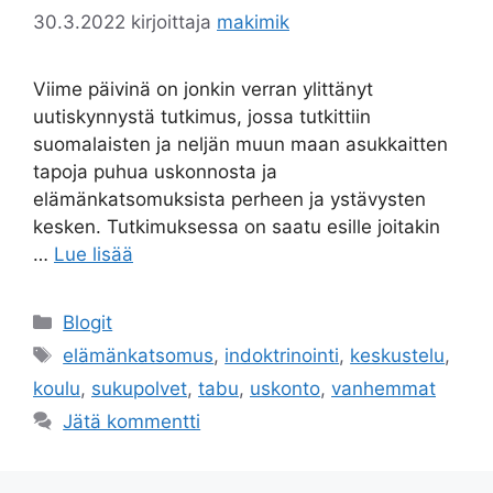
30.3.2022
kirjoittaja
makimik
Viime päivinä on jonkin verran ylittänyt
uutiskynnystä tutkimus, jossa tutkittiin
suomalaisten ja neljän muun maan asukkaitten
tapoja puhua uskonnosta ja
elämänkatsomuksista perheen ja ystävysten
kesken. Tutkimuksessa on saatu esille joitakin
…
Lue lisää
Kategoriat
Blogit
Avainsanat
elämänkatsomus
,
indoktrinointi
,
keskustelu
,
koulu
,
sukupolvet
,
tabu
,
uskonto
,
vanhemmat
Jätä kommentti