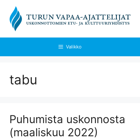
Siirry
sisältöön
Valikko
tabu
Puhumista uskonnosta
(maaliskuu 2022)