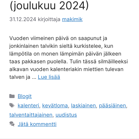
(joulukuu 2024)
31.12.2024
kirjoittaja
makimik
Vuoden viimeinen päivä on saapunut ja
jonkinlainen talvikin sieltä kurkistelee, kun
lämpötila on monen lämpimän päivän jälkeen
taas pakkasen puolella. Tulin tässä silmäilleeksi
alkavan vuoden kalenteriakin miettien tulevan
talven ja …
Lue lisää
Kategoriat
Blogit
Avainsanat
kalenteri
,
kevätloma
,
laskiainen
,
pääsiäinen
,
talventaittajainen
,
uudistus
Jätä kommentti