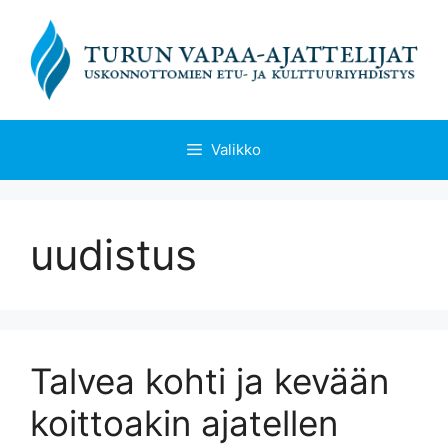
Siirry
sisältöön
Valikko
uudistus
Talvea kohti ja kevään
koittoakin ajatellen