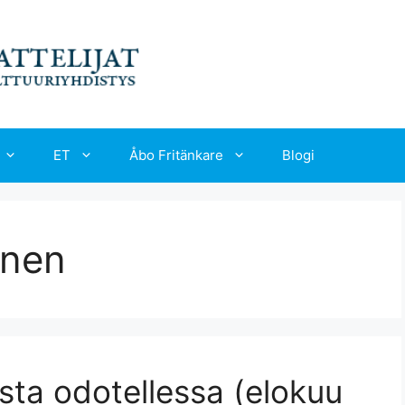
ET
Åbo Fritänkare
Blogi
inen
usta odotellessa (elokuu