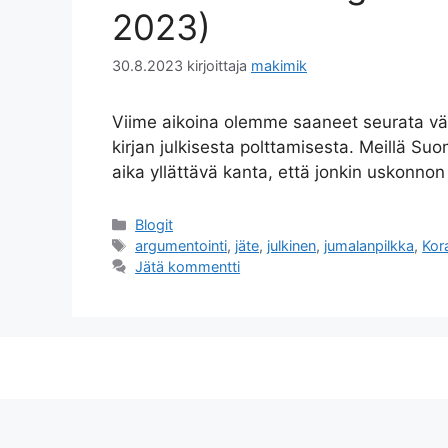
2023)
30.8.2023
kirjoittaja
makimik
Viime aikoina olemme saaneet seurata väh
kirjan julkisesta polttamisesta. Meillä Suo
aika yllättävä kanta, että jonkin uskonno
Kategoriat
Blogit
Avainsanat
argumentointi
,
jäte
,
julkinen
,
jumalanpilkka
,
Kor
Jätä kommentti