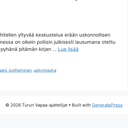
itellen yltyvää keskustelua erään uskonnollisen
messa on oikein poliisin julkisesti lausumana otettu
n pyhänä pitämän kirjan …
Lue lisää
aani. polttaminen
,
uskonrauha
© 2026 Turun Vapaa-ajattelijat
• Built with
GeneratePress