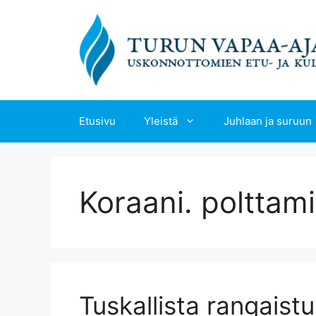
Siirry
sisältöön
Etusivu
Yleistä
Juhlaan ja suruun
Koraani. polttam
Tuskallista rangaist