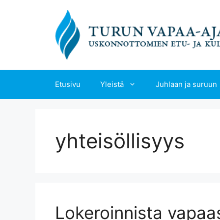
Siirry
sisältöön
Etusivu
Yleistä
Juhlaan ja suruun
yhteisöllisyys
Lokeroinnista vapaa