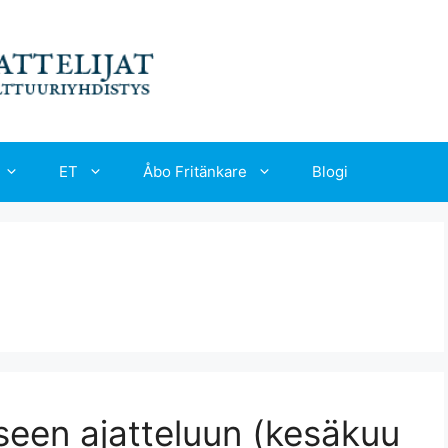
ET
Åbo Fritänkare
Blogi
seen ajatteluun (kesäkuu