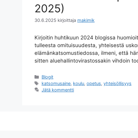
2025)
30.6.2025
kirjoittaja
makimik
Kirjoitin huhtikuun 2024 blogissa huomioi
tulleesta omituisuudesta, yhteisestä usko
elämänkatsomustiedossa, ilmeni, että hän
sitten aluehallintovirastossakin vihdoin t
Kategoriat
Blogit
Avainsanat
katsomusaine
,
koulu
,
opetus
,
yhteisöllisyys
Jätä kommentti