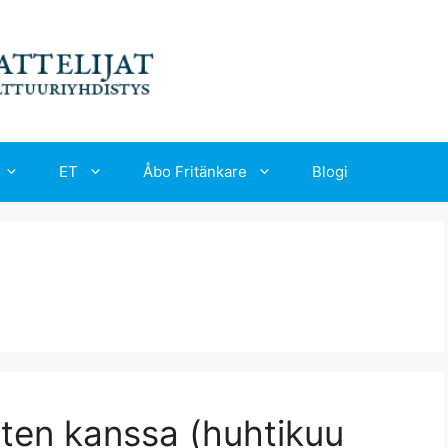
ET
Åbo Fritänkare
Blogi
sten kanssa (huhtikuu