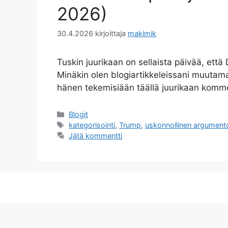
2026)
30.4.2026
kirjoittaja
makimik
Tuskin juurikaan on sellaista päivää, että
Minäkin olen blogiartikkeleissani muutam
hänen tekemisiään täällä juurikaan komme
Kategoriat
Blogit
Avainsanat
kategorisointi
,
Trump
,
uskonnollinen argumento
Jätä kommentti