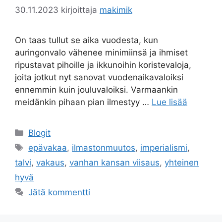
30.11.2023
kirjoittaja
makimik
On taas tullut se aika vuodesta, kun
auringonvalo vähenee minimiinsä ja ihmiset
ripustavat pihoille ja ikkunoihin koristevaloja,
joita jotkut nyt sanovat vuodenaikavaloiksi
ennemmin kuin jouluvaloiksi. Varmaankin
meidänkin pihaan pian ilmestyy …
Lue lisää
Kategoriat
Blogit
Avainsanat
epävakaa
,
ilmastonmuutos
,
imperialismi
,
talvi
,
vakaus
,
vanhan kansan viisaus
,
yhteinen
hyvä
Jätä kommentti