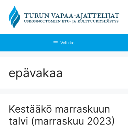
Siirry
sisältöön
Valikko
epävakaa
Kestääkö marraskuun
talvi (marraskuu 2023)