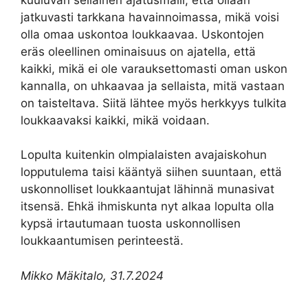
jatkuvasti tarkkana havainnoimassa, mikä voisi
olla omaa uskontoa loukkaavaa. Uskontojen
eräs oleellinen ominaisuus on ajatella, että
kaikki, mikä ei ole varauksettomasti oman uskon
kannalla, on uhkaavaa ja sellaista, mitä vastaan
on taisteltava. Siitä lähtee myös herkkyys tulkita
loukkaavaksi kaikki, mikä voidaan.
Lopulta kuitenkin olmpialaisten avajaiskohun
lopputulema taisi kääntyä siihen suuntaan, että
uskonnolliset loukkaantujat lähinnä munasivat
itsensä. Ehkä ihmiskunta nyt alkaa lopulta olla
kypsä irtautumaan tuosta uskonnollisen
loukkaantumisen perinteestä.
Mikko Mäkitalo, 31.7.2024