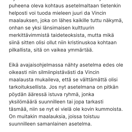
puheena oleva kohtaus asetelmaltaan tietenkin
helposti voi tuoda mieleen juuri da Vincin
maalauksen, joka on lähes kaikille tuttu näkymä,
onhan se yksi länsimaisen kulttuurin
merkittävimmistä taideteoksista, mutta mikä
siinä sitten olisi ollut niin kristinuskoa kohtaan
pilkallista, sitä on vaikea ymmärtää.
Eikä avajaisohjelmassa nähty asetelma edes ole
oikeasti niin silmiinpistävästi da Vincin
maalausta mukaileva, että se välttämättä olisi
tarkoituksellista. Jos nyt asetelmana on pitkän
pöydän ääressä istuva ryhmä, jonka
yksilömäärä suunnilleen tai jopa tarkasti
täsmää, niin se nyt ei vielä ole kovin kummoista.
On muitakin maalauksia, joissa toistuu
suunnilleen samanlainen asetelma.