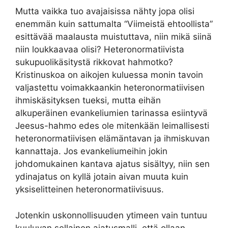
Mutta vaikka tuo avajaisissa nähty jopa olisi
enemmän kuin sattumalta “Viimeistä ehtoollista”
esittävää maalausta muistuttava, niin mikä siinä
niin loukkaavaa olisi? Heteronormatiivista
sukupuolikäsitystä rikkovat hahmotko?
Kristinuskoa on aikojen kuluessa monin tavoin
valjastettu voimakkaankin heteronormatiivisen
ihmiskäsityksen tueksi, mutta eihän
alkuperäinen evankeliumien tarinassa esiintyvä
Jeesus-hahmo edes ole mitenkään leimallisesti
heteronormatiivisen elämäntavan ja ihmiskuvan
kannattaja. Jos evankeliumeihin jokin
johdomukainen kantava ajatus sisältyy, niin sen
ydinajatus on kyllä jotain aivan muuta kuin
yksiselitteinen heteronormatiivisuus.
Jotenkin uskonnollisuuden ytimeen vain tuntuu
kuuluvan sellainen ajatusmalli, että ollaan