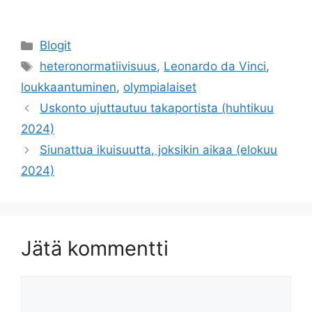
Kategoriat
Blogit
Avainsanat
heteronormatiivisuus
,
Leonardo da Vinci
,
loukkaantuminen
,
olympialaiset
Uskonto ujuttautuu takaportista (huhtikuu
2024)
Siunattua ikuisuutta, joksikin aikaa (elokuu
2024)
Jätä kommentti
Kommentti