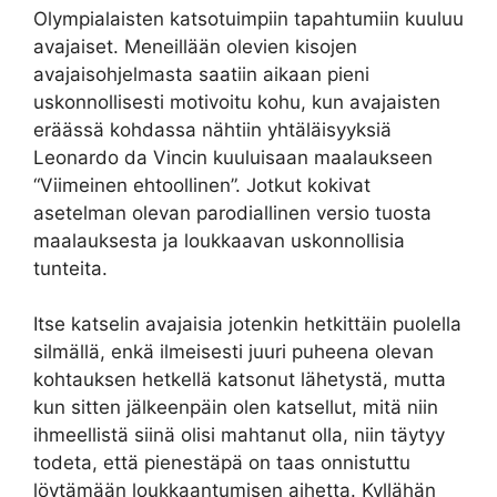
Olympialaisten katsotuimpiin tapahtumiin kuuluu
avajaiset. Meneillään olevien kisojen
avajaisohjelmasta saatiin aikaan pieni
uskonnollisesti motivoitu kohu, kun avajaisten
eräässä kohdassa nähtiin yhtäläisyyksiä
Leonardo da Vincin kuuluisaan maalaukseen
“Viimeinen ehtoollinen”. Jotkut kokivat
asetelman olevan parodiallinen versio tuosta
maalauksesta ja loukkaavan uskonnollisia
tunteita.
Itse katselin avajaisia jotenkin hetkittäin puolella
silmällä, enkä ilmeisesti juuri puheena olevan
kohtauksen hetkellä katsonut lähetystä, mutta
kun sitten jälkeenpäin olen katsellut, mitä niin
ihmeellistä siinä olisi mahtanut olla, niin täytyy
todeta, että pienestäpä on taas onnistuttu
löytämään loukkaantumisen aihetta. Kyllähän