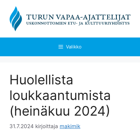
Siirry
sisältöön
Valikko
Huolellista
loukkaantumista
(heinäkuu 2024)
31.7.2024
kirjoittaja
makimik