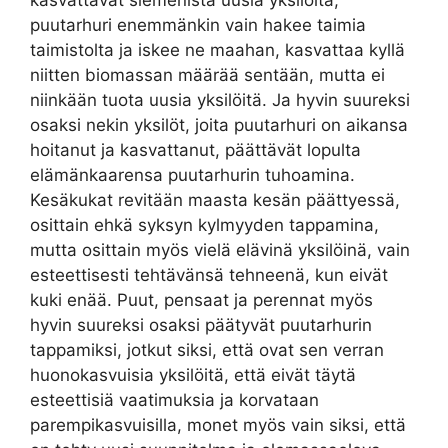
kasvattavat siemenistä uusia yksilöitä,
puutarhuri enemmänkin vain hakee taimia
taimistolta ja iskee ne maahan, kasvattaa kyllä
niitten biomassan määrää sentään, mutta ei
niinkään tuota uusia yksilöitä. Ja hyvin suureksi
osaksi nekin yksilöt, joita puutarhuri on aikansa
hoitanut ja kasvattanut, päättävät lopulta
elämänkaarensa puutarhurin tuhoamina.
Kesäkukat revitään maasta kesän päättyessä,
osittain ehkä syksyn kylmyyden tappamina,
mutta osittain myös vielä elävinä yksilöinä, vain
esteettisesti tehtävänsä tehneenä, kun eivät
kuki enää. Puut, pensaat ja perennat myös
hyvin suureksi osaksi päätyvät puutarhurin
tappamiksi, jotkut siksi, että ovat sen verran
huonokasvuisia yksilöitä, että eivät täytä
esteettisiä vaatimuksia ja korvataan
parempikasvuisilla, monet myös vain siksi, että