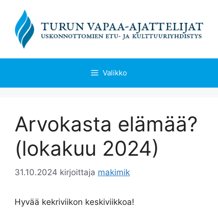
Siirry
sisältöön
Valikko
Arvokasta elämää?
(lokakuu 2024)
31.10.2024
kirjoittaja
makimik
Hyvää kekriviikon keskiviikkoa!