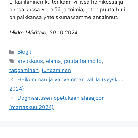
Ei kai ihminen kuitenkaan villissä heinikossa ja
pensaikossa voi elää ja toimia, joten puutarhuri
on paikkansa yhteiskunassamme ansainnut.
Mikko Mäkitalo, 30.10.2024
Kategoriat
Blogit
Avainsanat
arvokkuus
,
elämä
,
puutarhanhoito
,
tappaminen
,
tuhoaminen
Heikomman ja vahvemman välillä (syyskuu
2024)
Dogmaattisen opetuksen alasajoon
(marraskuu 2024)