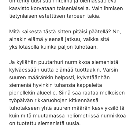
on tehty uusi suunnitelma ja olemassaoleva
kasvisto korvataan toisenlaisella. Vain ihmisen
tietynlaisen estetttisen tarpeen takia.
Mitä kaikesta tästä sitten pitäisi päätellä? No,
ainakin elämä yleensä jatkuu, vaikka sitä
yksilötasolla kuinka paljon tuhotaan.
Ja kyllähän puutarhuri nurmikkoa siemenistä
kylväessään uutta elämää tuottaakin. Varsin
suuren määränkin helposti, kylvetäänhän
siemeniä hyvinkin tuhansia kappaleita
pienellekin alueelle. Siinä saa raataa melkoisen
työpäivän rikkaruohojen kitkennässä
tuhotakseen yhtä suuren määrän kasviyksilöitä
kuin mitä muutamassa neliömetrissä nurmikkoa
on tuotettu siemenistä uusia.