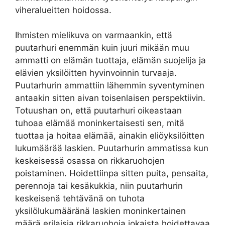
viheralueitten hoidossa.
Ihmisten mielikuva on varmaankin, että
puutarhuri enemmän kuin juuri mikään muu
ammatti on elämän tuottaja, elämän suojelija ja
elävien yksilöitten hyvinvoinnin turvaaja.
Puutarhurin ammattiin lähemmin syventyminen
antaakin sitten aivan toisenlaisen perspektiivin.
Totuushan on, että puutarhuri oikeastaan
tuhoaa elämää moninkertaisesti sen, mitä
tuottaa ja hoitaa elämää, ainakin eliöyksilöitten
lukumäärää laskien. Puutarhurin ammatissa kun
keskeisessä osassa on rikkaruohojen
poistaminen. Hoidettiinpa sitten puita, pensaita,
perennoja tai kesäkukkia, niin puutarhurin
keskeisenä tehtävänä on tuhota
yksilölukumääränä laskien moninkertainen
määrä erilaisia rikkaruohoja jokaista hoidettavaa