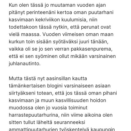
Kun olen tässä jo muutaman vuoden ajan
pitänyt perinteenäni kertoa oman puutarhani
kasvimaan kekriviikon kuulumisia, niin
todettakoon tässä nytkin, että perunat ovat
vielä maassa. Vuoden viimeisen oman maan
kurkun toin sisään syötäväksi juuri tänään,
vaikka oli se jo sen verran pakkasenpurema,
että ei sen syöminen ollut mikään varsinainen
juhlanautinto.
Mutta tästä nyt aasinsillan kautta
tämänkertaisen blogini varsinaiseen asiaan
siirtyäkseni totean, että jos tässä oman pihani
kasvimaan ja muun kasvillisuuden hoidon
muodossa olen jo vuosia toiminut
harrastepuutarhurina, niin viime aikoina olen
sitten tullut läheltä seuranneeksi
ammattipuutarhurien työskentelyä kaupungin