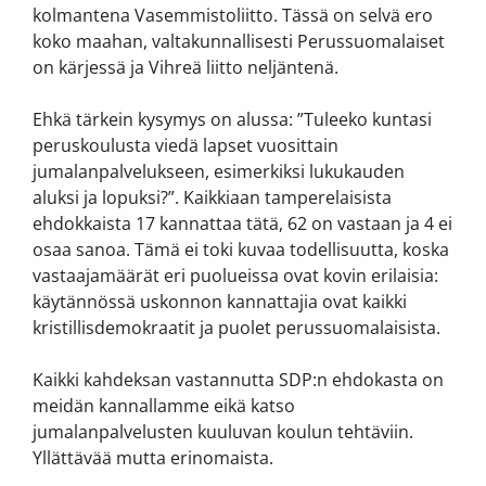
kolmantena Vasemmistoliitto. Tässä on selvä ero
koko maahan, valtakunnallisesti Perussuomalaiset
on kärjessä ja Vihreä liitto neljäntenä.
Ehkä tärkein kysymys on alussa: ”Tuleeko kuntasi
peruskoulusta viedä lapset vuosittain
jumalanpalvelukseen, esimerkiksi lukukauden
aluksi ja lopuksi?”. Kaikkiaan tamperelaisista
ehdokkaista 17 kannattaa tätä, 62 on vastaan ja 4 ei
osaa sanoa. Tämä ei toki kuvaa todellisuutta, koska
vastaajamäärät eri puolueissa ovat kovin erilaisia:
käytännössä uskonnon kannattajia ovat kaikki
kristillisdemokraatit ja puolet perussuomalaisista.
Kaikki kahdeksan vastannutta SDP:n ehdokasta on
meidän kannallamme eikä katso
jumalanpalvelusten kuuluvan koulun tehtäviin.
Yllättävää mutta erinomaista.