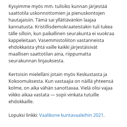
Kysyimme myös mm. tulisiko kunnan järjestää
saattotila uskonnottomien ja pienuskontojen
hautajaisiin. Tämä sai yllättävänkin laajaa
kannatusta. Kristillisdemokraateistakin tuli tukea
tälle silloin, kun paikallinen seurakunta ei vuokraa
kappeleitaan. Vasemmistoliiton vastanneista
ehdokkaista yhtä vaille kaikki järjestäisivät
maallisen saattotilan aina, riippumatta
seurakunnan linjauksesta.
Kertoisin mielelläni jotain myös Keskustasta ja
Kokoomuksesta. Kun vastaajia on näillä yhteensä
kolme, on aika vähän sanottavaa. Vielä olisi vajaa
viikko aikaa vastata — sopii vinkata tutuille
ehdokkaille.
Lopuksi linkki:
Vaalikone kuntavaaleihin 2021
.