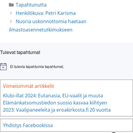
Tapahtunutta
Henkilökuva: Petri Karisma
Nuoria uskonnottomia haetaan
ilmastoasennetutkimukseen
Tulevat tapahtumat
Ei tulevia tapahtumia tapahtumat.
N
o
t
i
Viimeisimmät artikkelit
c
e
Klubi-illat 2024: Eutanasia, EU-vaalit ja muuta
Elämänkatsomustiedon suosio kasvaa kiihtyen
2023: Vaalipaneeleita ja eroakirkosta.fi 20 vuotta
Yhdistys Facebookissa