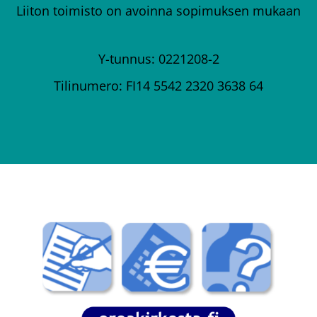
Liiton toimisto on avoinna sopimuksen mukaan
Y-tunnus: 0221208-2
Tilinumero: FI14 5542 2320 3638 64