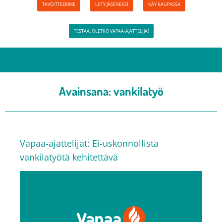
TAVOITTEEMME
LIITY JÄSENEKSI
KÄY KAUPASSA
TESTAA, OLETKO VAPAA-AJATTELIJA!
Avainsana:
vankilatyö
Vapaa-ajattelijat: Ei-uskonnollista
vankilatyötä kehitettävä