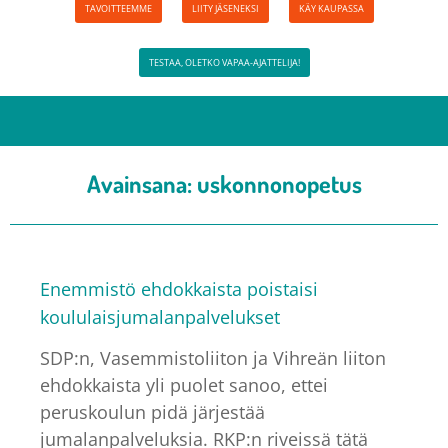
TAVOITTEEMME
LIITY JÄSENEKSI
KÄY KAUPASSA
TESTAA, OLETKO VAPAA-AJATTELIJA!
Avainsana:
uskonnonopetus
Enemmistö ehdokkaista poistaisi
koululaisjumalanpalvelukset
SDP:n, Vasemmistoliiton ja Vihreän liiton
ehdokkaista yli puolet sanoo, ettei
peruskoulun pidä järjestää
jumalanpalveluksia. RKP:n riveissä tätä