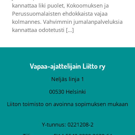
kannattaa liki puolet, Kokoomuksen ja
Perussuomalaisten ehdokkaista vajaa
kolmannes. Vahvimmin jumalanpalveluksia
kannattaa odotetusti […]
Vapaa-ajattelijain Liitto ry
Neljäs linja 1
00530 Helsinki
Liiton toimisto on avoinna sopimuksen mukaan
Y-tunnus: 0221208-2