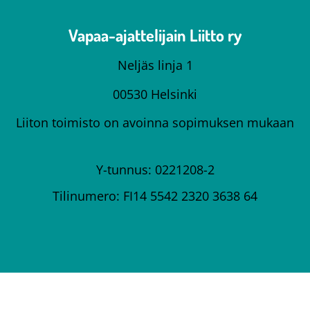
Vapaa-ajattelijain Liitto ry
Neljäs linja 1
00530 Helsinki
Liiton toimisto on avoinna sopimuksen mukaan
Y-tunnus: 0221208-2
Tilinumero: FI14 5542 2320 3638 64