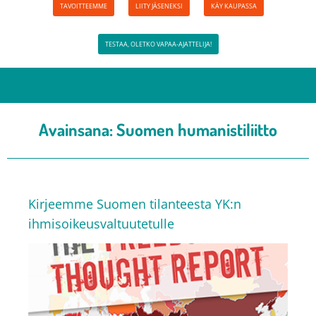
TAVOITTEEMME
LIITY JÄSENEKSI
KÄY KAUPASSA
TESTAA, OLETKO VAPAA-AJATTELIJA!
Avainsana:
Suomen humanistiliitto
Kirjeemme Suomen tilanteesta YK:n
ihmisoikeusvaltuutetulle