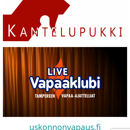
uskonnonvapaus.fi