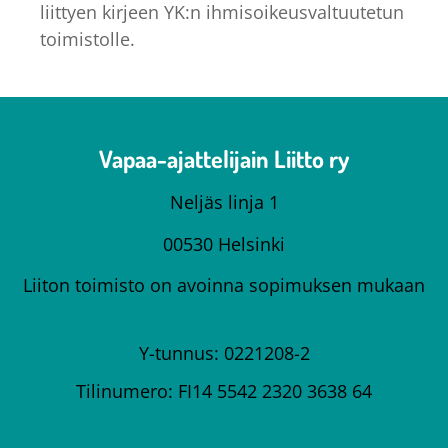
liittyen kirjeen YK:n ihmisoikeusvaltuutetun
toimistolle.
Vapaa-ajattelijain Liitto ry
Neljäs linja 1
00530 Helsinki
Liiton toimisto on avoinna sopimuksen mukaan
Y-tunnus: 0221208-2
Tilinumero: FI14 5542 2320 3638 64