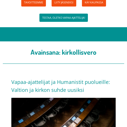
TAVOITTEEMME
LIITY JÄSENEKSI
KÄY KAUPASSA
TESTAA, OLETKO VAPAA-AJATTELIJA!
Avainsana:
kirkollisvero
Vapaa-ajattelijat ja Humanistit puolueille:
Valtion ja kirkon suhde uusiksi