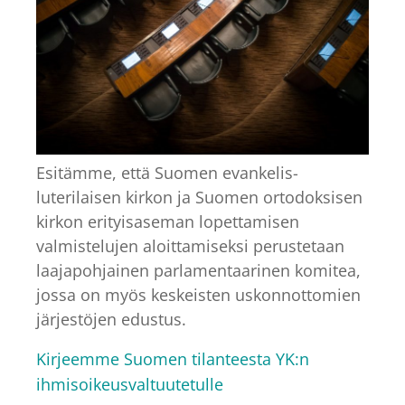
Esitämme, että Suomen evankelis-
luterilaisen kirkon ja Suomen ortodoksisen
kirkon erityisaseman lopettamisen
valmistelujen aloittamiseksi perustetaan
laajapohjainen parlamentaarinen komitea,
jossa on myös keskeisten uskonnottomien
järjestöjen edustus.
Kirjeemme Suomen tilanteesta YK:n
ihmisoikeusvaltuutetulle