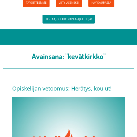
TAVOITTEEMME
LIITY JÄSENEKSI
KÄY KAUPASSA
TESTAA, OLETKO VAPAA-AJATTELIJA!
Avainsana:
"kevätkirkko"
Opiskelijan vetoomus: Herätys, koulut!