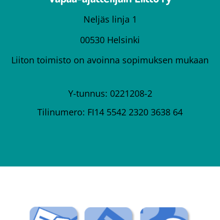
Neljäs linja 1
00530 Helsinki
Liiton toimisto on avoinna sopimuksen mukaan
Y-tunnus: 0221208-2
Tilinumero: FI14 5542 2320 3638 64