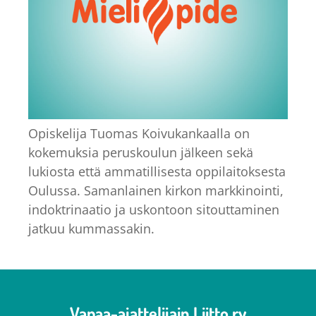
Opiskelija Tuomas Koivukankaalla on
kokemuksia peruskoulun jälkeen sekä
lukiosta että ammatillisesta oppilaitoksesta
Oulussa. Samanlainen kirkon markkinointi,
indoktrinaatio ja uskontoon sitouttaminen
jatkuu kummassakin.
Vapaa-ajattelijain Liitto ry