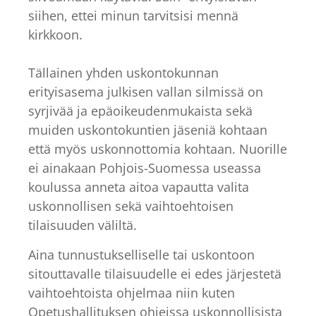
siihen, ettei minun tarvitsisi mennä
kirkkoon.
Tällainen yhden uskontokunnan
erityisasema julkisen vallan silmissä on
syrjivää ja epäoikeudenmukaista sekä
muiden uskontokuntien jäseniä kohtaan
että myös uskonnottomia kohtaan. Nuorille
ei ainakaan Pohjois-Suomessa useassa
koulussa anneta aitoa vapautta valita
uskonnollisen sekä vaihtoehtoisen
tilaisuuden väliltä.
Aina tunnustukselliselle tai uskontoon
sitouttavalle tilaisuudelle ei edes järjestetä
vaihtoehtoista ohjelmaa niin kuten
Opetushallituksen ohjeissa uskonnollisista