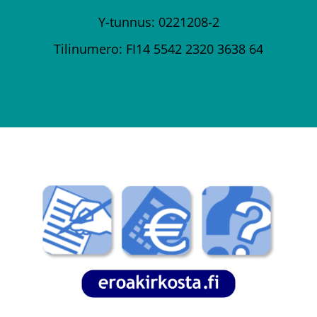
Y-tunnus: 0221208-2
Tilinumero: FI14 5542 2320 3638 64