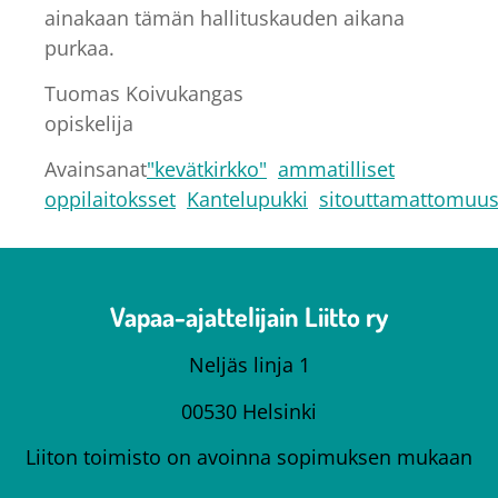
ainakaan tämän hallituskauden aikana
purkaa.
Tuomas Koivukangas
opiskelija
Avainsanat
"kevätkirkko"
ammatilliset
oppilaitoksset
Kantelupukki
sitouttamattomuu
Vapaa-ajattelijain Liitto ry
Neljäs linja 1
00530 Helsinki
Liiton toimisto on avoinna sopimuksen mukaan