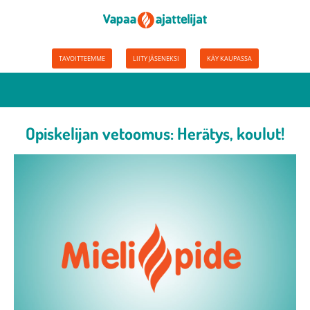
TAVOITTEEMME
LIITY JÄSENEKSI
KÄY KAUPASSA
Opiskelijan vetoomus: Herätys, koulut!