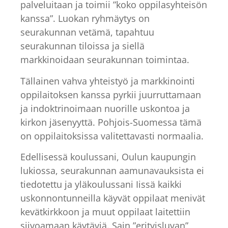
palveluitaan ja toimii ”koko oppilasyhteisön
kanssa”. Luokan ryhmäytys on
seurakunnan vetämä, tapahtuu
seurakunnan tiloissa ja siellä
markkinoidaan seurakunnan toimintaa.
Tällainen vahva yhteistyö ja markkinointi
oppilaitoksen kanssa pyrkii juurruttamaan
ja indoktrinoimaan nuorille uskontoa ja
kirkon jäsenyyttä. Pohjois-Suomessa tämä
on oppilaitoksissa valitettavasti normaalia.
Edellisessä koulussani, Oulun kaupungin
lukiossa, seurakunnan aamunavauksista ei
tiedotettu ja yläkoulussani Iissä kaikki
uskonnontunneilla käyvät oppilaat menivät
kevätkirkkoon ja muut oppilaat laitettiin
siivoamaan käytäviä. Sain ”erityisluvan”