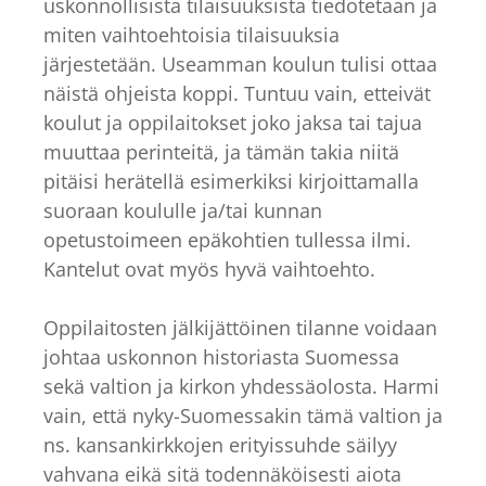
uskonnollisista tilaisuuksista tiedotetaan ja
miten vaihtoehtoisia tilaisuuksia
järjestetään. Useamman koulun tulisi ottaa
näistä ohjeista koppi. Tuntuu vain, etteivät
koulut ja oppilaitokset joko jaksa tai tajua
muuttaa perinteitä, ja tämän takia niitä
pitäisi herätellä esimerkiksi kirjoittamalla
suoraan koululle ja/tai kunnan
opetustoimeen epäkohtien tullessa ilmi.
Kantelut ovat myös hyvä vaihtoehto.
Oppilaitosten jälkijättöinen tilanne voidaan
johtaa uskonnon historiasta Suomessa
sekä valtion ja kirkon yhdessäolosta. Harmi
vain, että nyky-Suomessakin tämä valtion ja
ns. kansankirkkojen erityissuhde säilyy
vahvana eikä sitä todennäköisesti aiota