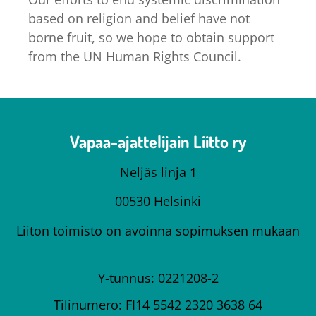
based on religion and belief have not
borne fruit, so we hope to obtain support
from the UN Human Rights Council.
Vapaa-ajattelijain Liitto ry
Neljäs linja 1
00530 Helsinki
Liiton toimisto on avoinna sopimuksen mukaan
Y-tunnus: 0221208-2
Tilinumero: FI14 5542 2320 3638 64