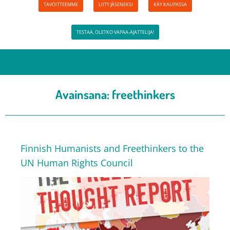
TAVOITTEEMME
LIITY JÄSENEKSI
KÄY KAUPASSA
TESTAA, OLETKO VAPAA-AJATTELIJA!
Avainsana:
freethinkers
Finnish Humanists and Freethinkers to the
UN Human Rights Council