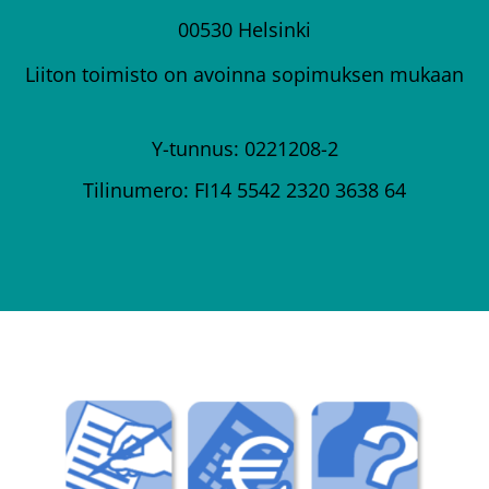
00530 Helsinki
Liiton toimisto on avoinna sopimuksen mukaan
Y-tunnus: 0221208-2
Tilinumero: FI14 5542 2320 3638 64