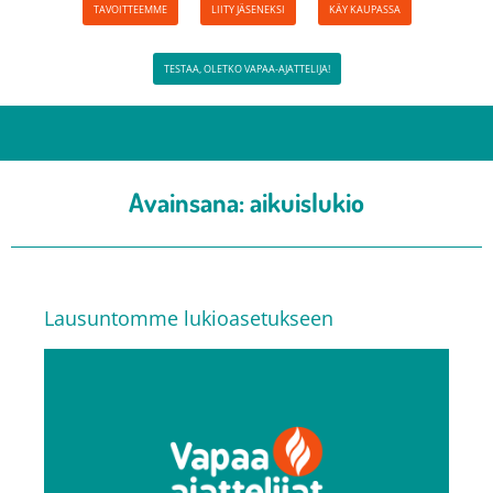
TAVOITTEEMME
LIITY JÄSENEKSI
KÄY KAUPASSA
TESTAA, OLETKO VAPAA-AJATTELIJA!
Avainsana:
aikuislukio
Lausuntomme lukioasetukseen