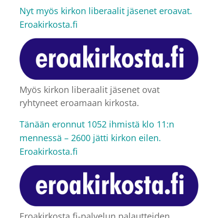
Nyt myös kirkon liberaalit jäsenet eroavat.
Eroakirkosta.fi
Myös kirkon liberaalit jäsenet ovat
ryhtyneet eroamaan kirkosta.
Tänään eronnut 1052 ihmistä klo 11:n
mennessä – 2600 jätti kirkon eilen.
Eroakirkosta.fi
Eroakirkosta.fi-palvelun palautteiden