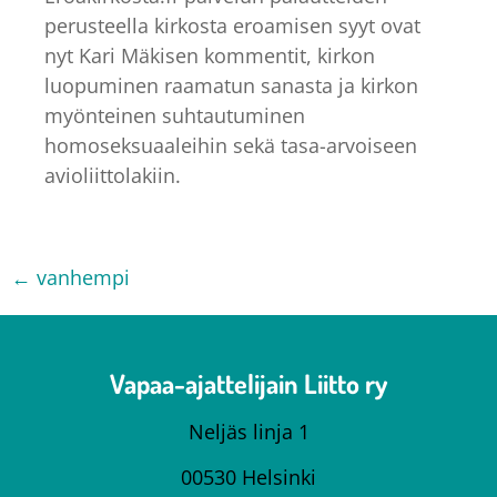
perusteella kirkosta eroamisen syyt ovat
nyt Kari Mäkisen kommentit, kirkon
luopuminen raamatun sanasta ja kirkon
myönteinen suhtautuminen
homoseksuaaleihin sekä tasa-arvoiseen
avioliittolakiin.
←
vanhempi
Vapaa-ajattelijain Liitto ry
Neljäs linja 1
00530 Helsinki