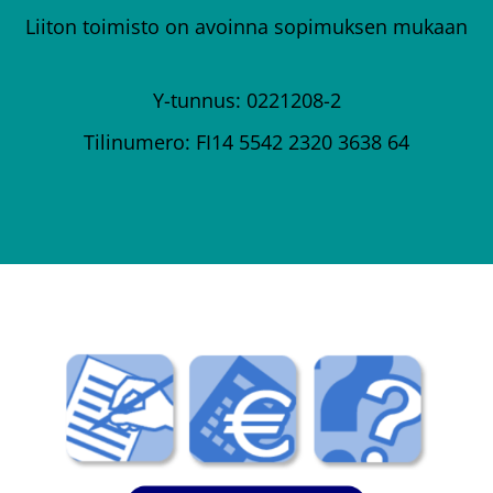
Liiton toimisto on avoinna sopimuksen mukaan
Y-tunnus: 0221208-2
Tilinumero: FI14 5542 2320 3638 64