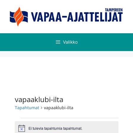
Valikko
vapaaklubi-ilta
Tapahtumat
vapaaklubi-ilta
Ei tulevia tapahtumia tapahtumat.
N