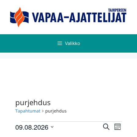
Valikko
purjehdus
Tapahtumat
purjehdus
T
T
09.08.2026
E
K
a
a
t
V
u