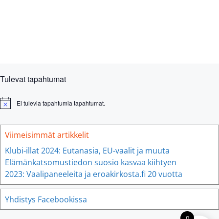
N
a
t
t
t
t
t
t
t
u
t
ä
m
i
k
a
o
y
t
n
m
ä
Tulevat tapahtumat
t
n
Ei tulevia tapahtumia tapahtumat.
N
o
a
t
v
i
Viimeisimmät artikkelit
c
i
e
Klubi-illat 2024: Eutanasia, EU-vaalit ja muuta
g
Elämänkatsomustiedon suosio kasvaa kiihtyen
o
2023: Vaalipaneeleita ja eroakirkosta.fi 20 vuotta
i
Yhdistys Facebookissa
n
t
0