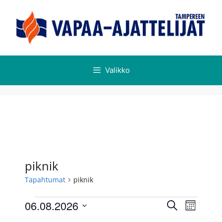
Valikko
piknik
Tapahtumat
piknik
T
T
06.08.2026
E
K
a
a
t
V
u