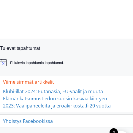
N
a
t
t
t
t
t
t
t
u
t
ä
m
i
k
a
o
y
t
n
m
ä
Tulevat tapahtumat
t
n
Ei tulevia tapahtumia tapahtumat.
N
o
a
t
v
i
Viimeisimmät artikkelit
c
i
e
Klubi-illat 2024: Eutanasia, EU-vaalit ja muuta
g
Elämänkatsomustiedon suosio kasvaa kiihtyen
o
2023: Vaalipaneeleita ja eroakirkosta.fi 20 vuotta
i
Yhdistys Facebookissa
n
t
0