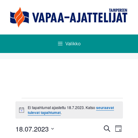
Valikko
Ei tapahtumat ajastettu 18.7.2023. Katso
seuraavat
N
tulevat tapahtumat
.
o
t
T
T
18.07.2023
i
E
P
c
a
a
t
V
e