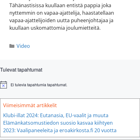
Tähänastisissa kuullaan entistä pappia joka
nyttemmin on vapaa-ajattelija, haastatellaan
vapaa-ajattelijoiden uutta puheenjohtajaa ja
kuullaan uskomattomia joulumietteitä.
Video
Tulevat tapahtumat
Ei tulevia tapahtumia tapahtumat.
N
o
t
i
Viimeisimmät artikkelit
c
e
Klubi-illat 2024: Eutanasia, EU-vaalit ja muuta
Elämänkatsomustiedon suosio kasvaa kiihtyen
2023: Vaalipaneeleita ja eroakirkosta.fi 20 vuotta