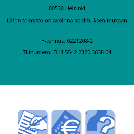
00530 Helsinki
Liiton toimisto on avoinna sopimuksen mukaan
Y-tunnus: 0221208-2
Tilinumero: FI14 5542 2320 3638 64