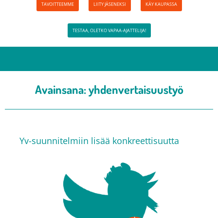
TAVOITTEEMME
LIITY JÄSENEKSI
KÄY KAUPASSA
TESTAA, OLETKO VAPAA-AJATTELIJA!
Avainsana:
yhdenvertaisuustyö
Yv-suunnitelmiin lisää konkreettisuutta