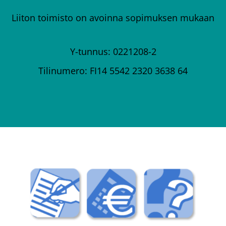
Liiton toimisto on avoinna sopimuksen mukaan
Y-tunnus: 0221208-2
Tilinumero: FI14 5542 2320 3638 64