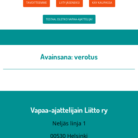
TAVOITTEEMME
LIITY JÄSENEKSI
KÄY KAUPASSA
TESTAA, OLETKO VAPAA-AJATTELIJA!
Avainsana:
verotus
Vapaa-ajattelijain Liitto ry
Neljäs linja 1
00530 Helsinki