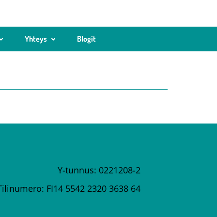
Yhteys
Blogit
Y-tunnus: 0221208-2
Tilinumero: FI14 5542 2320 3638 64