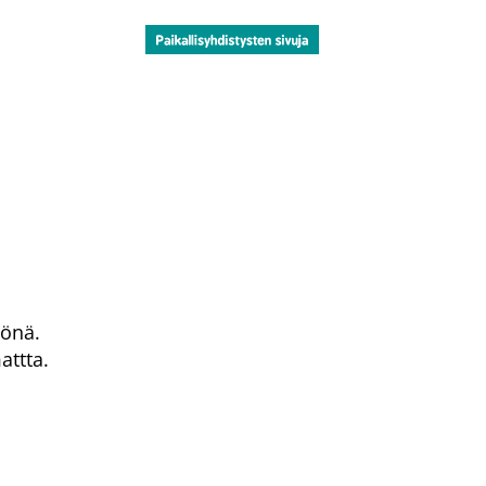
tönä.
attta.