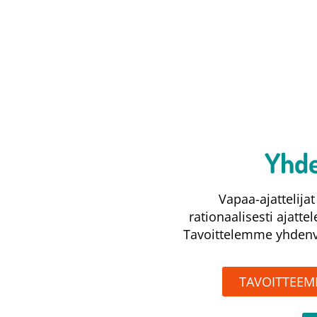
Yhde
Vapaa-ajattelij
rationaalisesti ajatte
Tavoittelemme yhdenve
TAVOITTEE