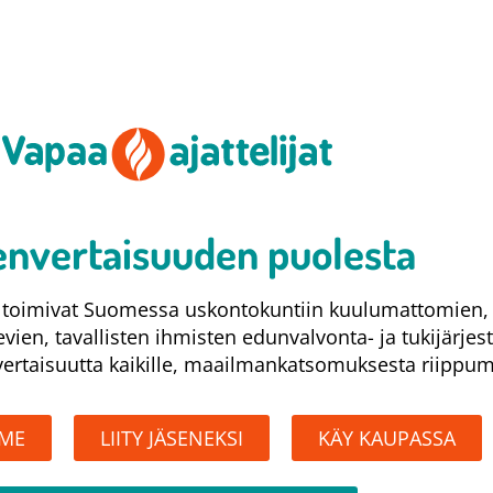
nvertaisuuden puolesta​
at toimivat Suomessa uskontokuntiin kuulumattomien,
levien, tavallisten ihmisten edunvalvonta- ja tukijärjes
rtaisuutta kaikille, maailmankatsomuksesta riippum
MME
LIITY JÄSENEKSI
KÄY KAUPASSA