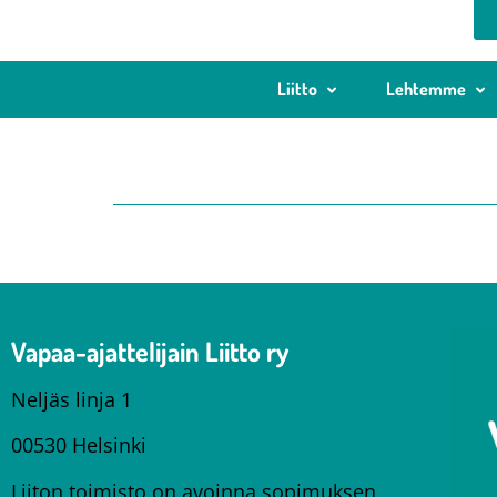
Liitto
Lehtemme
Vapaa-ajattelijain Liitto ry
Neljäs linja 1
00530 Helsinki
Liiton toimisto on avoinna sopimuksen