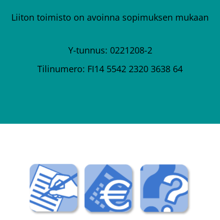
Liiton toimisto on avoinna sopimuksen mukaan
Y-tunnus: 0221208-2
Tilinumero: FI14 5542 2320 3638 64