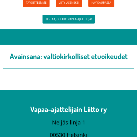
TAVOITTEEMME
LIITY JÄSENEKSI
KÄY KAUPASSA
TESTAA, OLETKO VAPAA-AJATTELIJA!
Avainsana:
valtiokirkolliset etuoikeudet
Vapaa-ajattelijain Liitto ry
Neljäs linja 1
00530 Helsinki