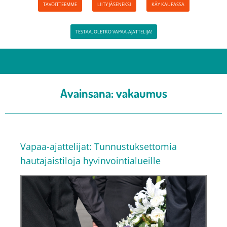
TAVOITTEEMME
LIITY JÄSENEKSI
KÄY KAUPASSA
TESTAA, OLETKO VAPAA-AJATTELIJA!
Avainsana:
vakaumus
Vapaa-ajattelijat: Tunnustuksettomia
hautajaistiloja hyvinvointialueille