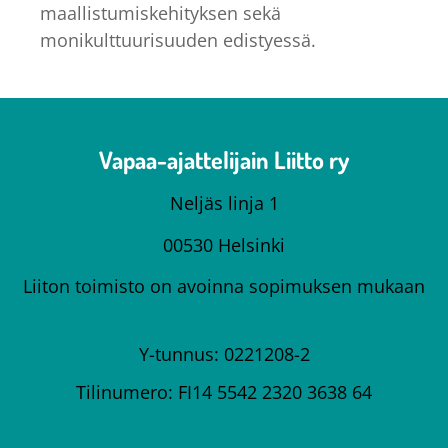
maallistumiskehityksen sekä
monikulttuurisuuden edistyessä.
Vapaa-ajattelijain Liitto ry
Neljäs linja 1
00530 Helsinki
Liiton toimisto on avoinna sopimuksen mukaan
Y-tunnus: 0221208-2
Tilinumero: FI14 5542 2320 3638 64