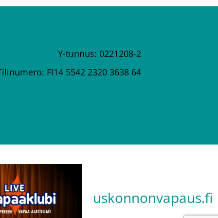
Y-tunnus: 0221208-2
Tilinumero: FI14 5542 2320 3638 64
uskonnonvapaus.fi