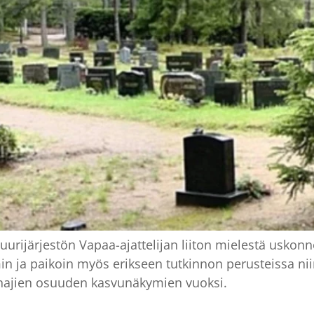
uurijärjestön Vapaa-ajattelijan liiton mielestä usko
mmin ja paikoin myös erikseen tutkinnon perusteissa n
ajien osuuden kasvunäkymien vuoksi.