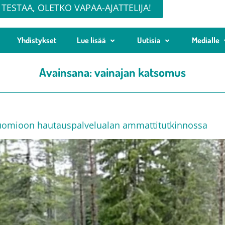
TESTAA, OLETKO VAPAA-AJATTELIJA!
Yhdistykset
Lue lisää
Uutisia
Medialle
Avainsana:
vainajan katsomus
 huomioon hautauspalvelualan ammattitutkinnossa