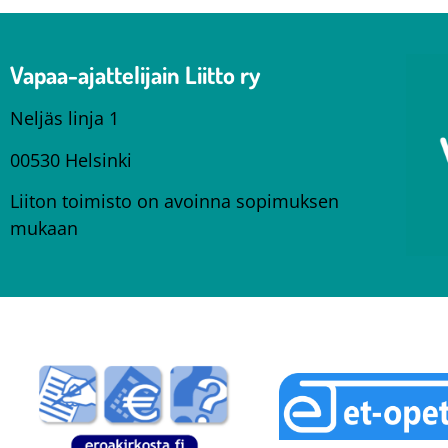
Vapaa-ajattelijain Liitto ry
Neljäs linja 1
00530 Helsinki
Liiton toimisto on avoinna sopimuksen
mukaan