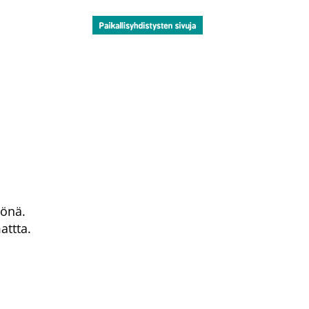
tönä.
attta.