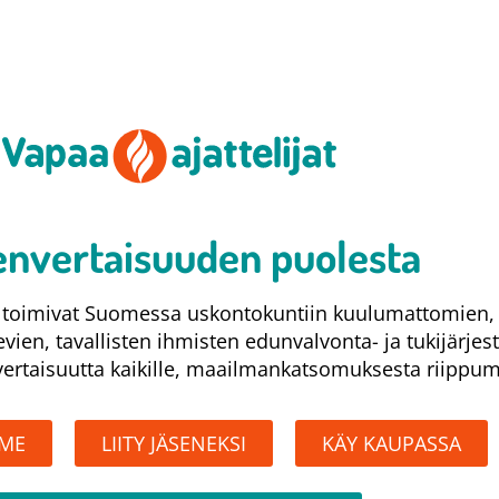
nvertaisuuden puolesta​
at toimivat Suomessa uskontokuntiin kuulumattomien,
levien, tavallisten ihmisten edunvalvonta- ja tukijärjes
rtaisuutta kaikille, maailmankatsomuksesta riippum
MME
LIITY JÄSENEKSI
KÄY KAUPASSA