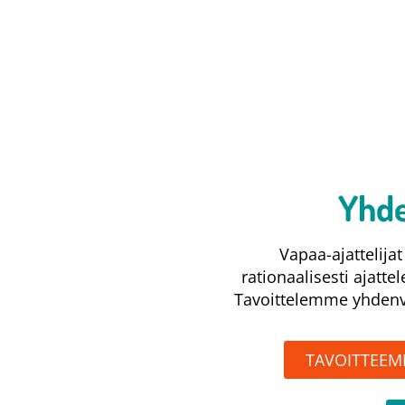
Yhde
Vapaa-ajattelij
rationaalisesti ajatte
Tavoittelemme yhdenve
TAVOITTEE