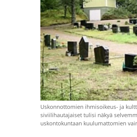
Uskonnottomien ihmisoikeus- ja kultt
siviilihautajaiset tulisi näkyä selve
uskontokuntaan kuulumattomien vain