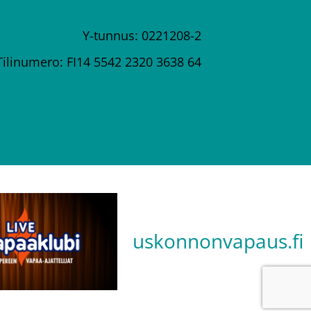
Y-tunnus: 0221208-2
Tilinumero: FI14 5542 2320 3638 64
uskonnonvapaus.fi