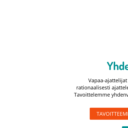
Yhde
Vapaa-ajattelij
rationaalisesti ajatte
Tavoittelemme yhdenve
TAVOITTEE