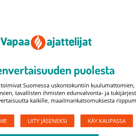
nvertaisuuden puolesta​
at toimivat Suomessa uskontokuntiin kuulumattomien,
levien, tavallisten ihmisten edunvalvonta- ja tukijärjes
rtaisuutta kaikille, maailmankatsomuksesta riippum
MME
LIITY JÄSENEKSI
KÄY KAUPASSA