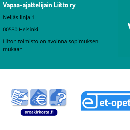
Vapaa-ajattelijain Liitto ry
Neljäs linja 1
00530 Helsinki
Liiton toimisto on avoinna sopimuksen
mukaan