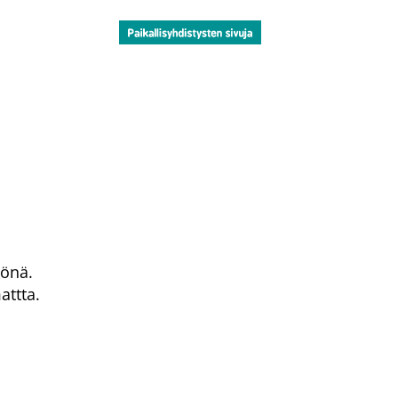
tönä.
attta.