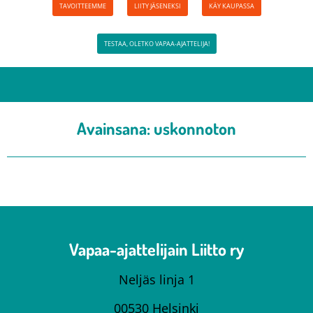
TAVOITTEEMME
LIITY JÄSENEKSI
KÄY KAUPASSA
TESTAA, OLETKO VAPAA-AJATTELIJA!
Avainsana:
uskonnoton
Vapaa-ajattelijain Liitto ry
Neljäs linja 1
00530 Helsinki