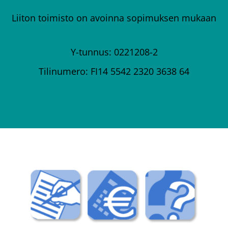
Liiton toimisto on avoinna sopimuksen mukaan
Y-tunnus: 0221208-2
Tilinumero: FI14 5542 2320 3638 64