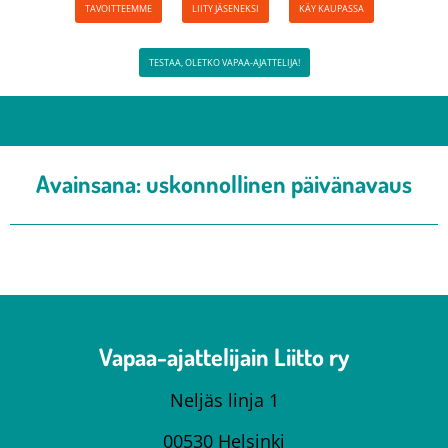
TAVOITTEEMME
LIITY JÄSENEKSI
KÄY KAUPASSA
TESTAA, OLETKO VAPAA-AJATTELIJA!
Avainsana:
uskonnollinen päivänavaus
Vapaa-ajattelijain Liitto ry
Neljäs linja 1
00530 Helsinki