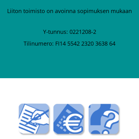
Liiton toimisto on avoinna sopimuksen mukaan
Y-tunnus: 0221208-2
Tilinumero: FI14 5542 2320 3638 64