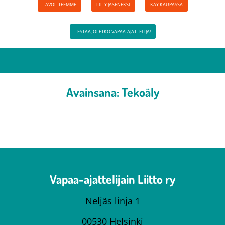
TAVOITTEEMME
LIITY JÄSENEKSI
KÄY KAUPASSA
TESTAA, OLETKO VAPAA-AJATTELIJA!
Avainsana:
Tekoäly
Vapaa-ajattelijain Liitto ry
Neljäs linja 1
00530 Helsinki