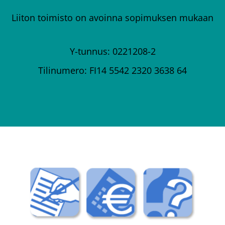
Liiton toimisto on avoinna sopimuksen mukaan
Y-tunnus: 0221208-2
Tilinumero: FI14 5542 2320 3638 64