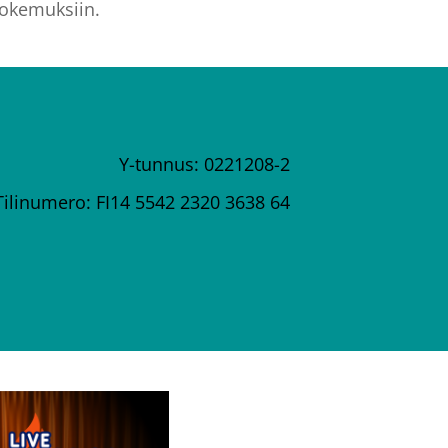
 kokemuksiin.
Y-tunnus: 0221208-2
Tilinumero: FI14 5542 2320 3638 64