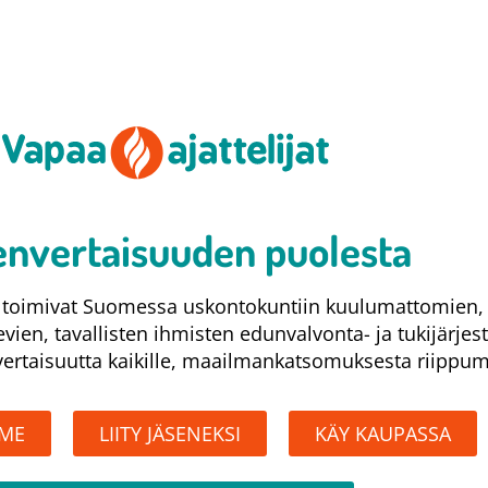
nvertaisuuden puolesta​
at toimivat Suomessa uskontokuntiin kuulumattomien,
levien, tavallisten ihmisten edunvalvonta- ja tukijärjes
rtaisuutta kaikille, maailmankatsomuksesta riippum
MME
LIITY JÄSENEKSI
KÄY KAUPASSA