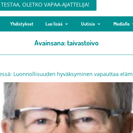
TESTAA, OLETKO VAPAA-AJATTELIJA!
Yhdistykset
Lue lisää
Uutisia
Medialle
Avainsana:
taivastoivo
dessä: Luonnollisuuden hyväksyminen vapauttaa elä