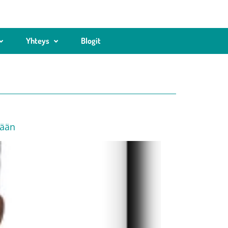
Yhteys
Blogit
mään