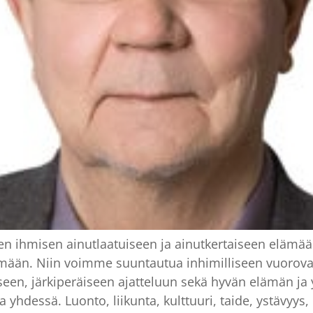
 ihmisen ainutlaatuiseen ja ainutkertaiseen elämää
lämään. Niin voimme suuntautua inhimilliseen vuorov
aseen, järkiperäiseen ajatteluun sekä hyvän elämän ja
hdessä. Luonto, liikunta, kulttuuri, taide, ystävyys,