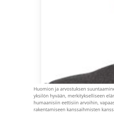
Huomion ja arvostuksen suuntaaminen
yksilön hyvään, merkitykselliseen e
humaanisiin eettisiin arvoihin, vapa
rakentamiseen kanssaihmisten kanssa y