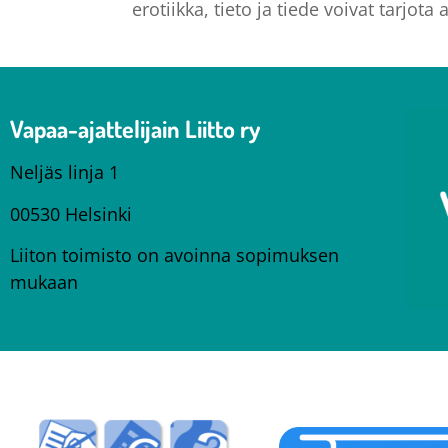
erotiikka, tieto ja tiede voivat tarjo
Vapaa-ajattelijain Liitto ry
Neljäs linja 1
00530 Helsinki
Liiton toimisto on avoinna sopimuksen
mukaan