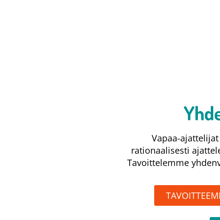
Yhde
Vapaa-ajattelij
rationaalisesti ajatte
Tavoittelemme yhdenve
TAVOITTEE