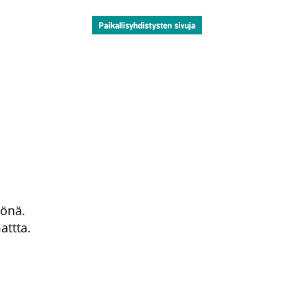
tönä.
attta.