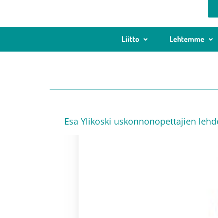
Liitto
Lehtemme
Esa Ylikoski uskonnonopettajien leh