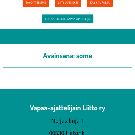
TAVOITTEEMME
LIITY JÄSENEKSI
KÄY KAUPASSA
TESTAA, OLETKO VAPAA-AJATTELIJA!
Avainsana:
some
Vapaa-ajattelijain Liitto ry
Neljäs linja 1
00530 Helsinki