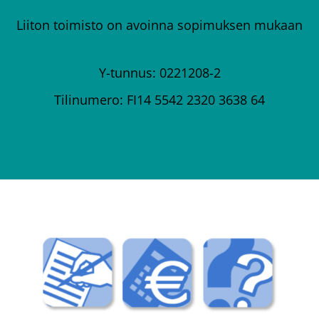
Liiton toimisto on avoinna sopimuksen mukaan
Y-tunnus: 0221208-2
Tilinumero: FI14 5542 2320 3638 64