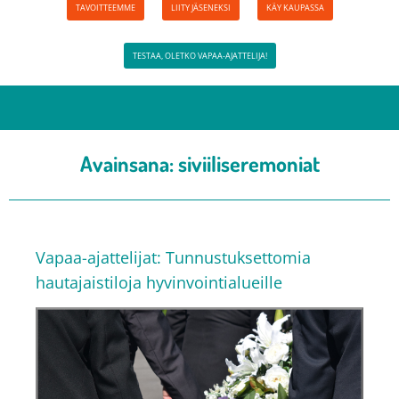
TAVOITTEEMME
LIITY JÄSENEKSI
KÄY KAUPASSA
TESTAA, OLETKO VAPAA-AJATTELIJA!
Avainsana:
siviiliseremoniat
Vapaa-ajattelijat: Tunnustuksettomia
hautajaistiloja hyvinvointialueille