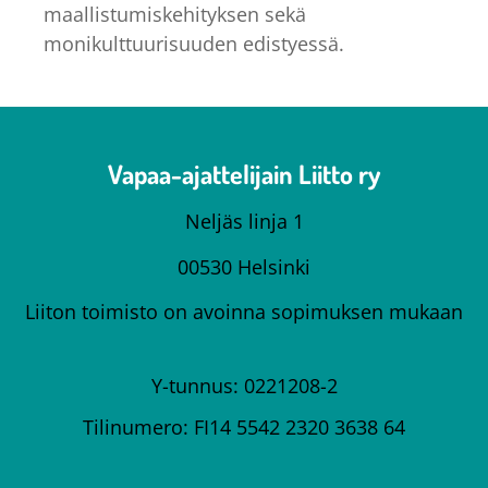
maallistumiskehityksen sekä
monikulttuurisuuden edistyessä.
Vapaa-ajattelijain Liitto ry
Neljäs linja 1
00530 Helsinki
Liiton toimisto on avoinna sopimuksen mukaan
Y-tunnus: 0221208-2
Tilinumero: FI14 5542 2320 3638 64