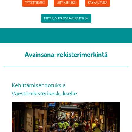
TAVOITTEEMME
LIITY JÄSENEKSI
KÄY KAUPASSA
TESTAA, OLETKO VAPAA-AJATTELIJA!
Avainsana:
rekisterimerkintä
Kehittämisehdotuksia
Väestörekisterikeskukselle