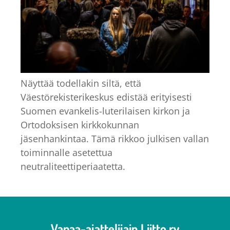
Näyttää todellakin siltä, että
Väestörekisterikeskus edistää erityisesti
Suomen evankelis-luterilaisen kirkon ja
Ortodoksisen kirkkokunnan
jäsenhankintaa. Tämä rikkoo julkisen vallan
toiminnalle asetettua
neutraliteettiperiaatetta.
Vapaa-ajattelijain Liitto ry