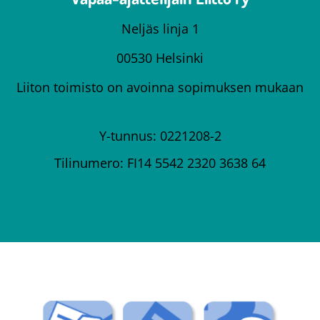
Neljäs linja 1
00530 Helsinki
Liiton toimisto on avoinna sopimuksen mukaan
Y-tunnus: 0221208-2
Tilinumero: FI14 5542 2320 3638 64