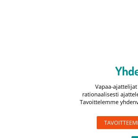
Yhde
Vapaa-ajattelij
rationaalisesti ajatte
Tavoittelemme yhdenve
TAVOITTEE