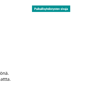
tönä.
attta.