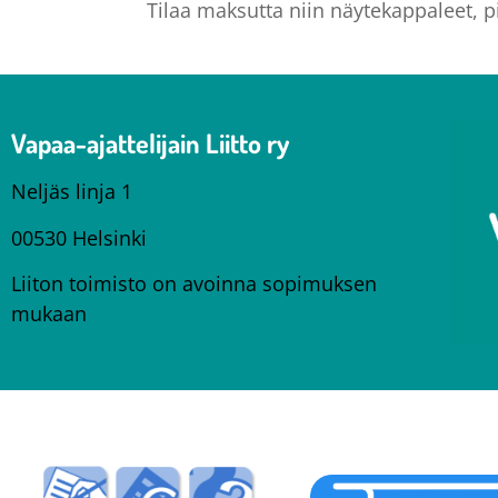
Tilaa maksutta niin näytekappaleet, p
Vapaa-ajattelijain Liitto ry
Neljäs linja 1
00530 Helsinki
Liiton toimisto on avoinna sopimuksen
mukaan