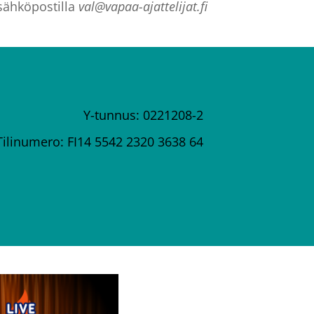
 sähköpostilla
val@vapaa-ajattelijat.fi
Y-tunnus: 0221208-2
Tilinumero: FI14 5542 2320 3638 64