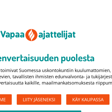
nvertaisuuden puolesta​
at toimivat Suomessa uskontokuntiin kuulumattomien,
levien, tavallisten ihmisten edunvalvonta- ja tukijärjes
rtaisuutta kaikille, maailmankatsomuksesta riippum
MME
LIITY JÄSENEKSI
KÄY KAUPASSA