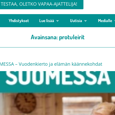
TESTAA, OLETKO VAPAA-AJATTELIJA!
Yhdistykset
Lue lisää
Uutisia
Medialle
Avainsana:
protuleirit
SA – Vuodenkierto ja elämän käännekohdat