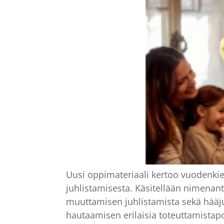
Uusi oppimateriaali kertoo vuodenkie
juhlistamisesta. Käsitellään nimenanto
muuttamisen juhlistamista sekä hääjuhl
hautaamisen erilaisia toteuttamistapo