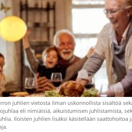
rron juhlien vietosta ilman uskonnollista sisältöä s
juhlaa eli nimiäisiä, aikuistumisen juhlistamista, sek
ia. Iloisten juhlien lisäksi käsitellään saattohoitoa
ja.