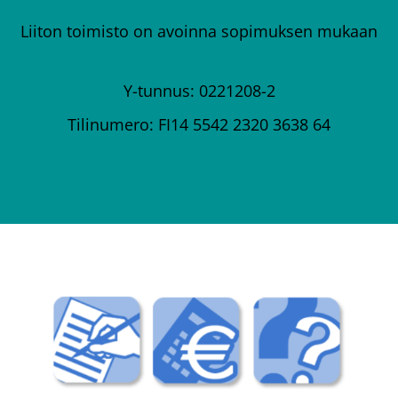
Liiton toimisto on avoinna sopimuksen mukaan
Y-tunnus: 0221208-2
Tilinumero: FI14 5542 2320 3638 64