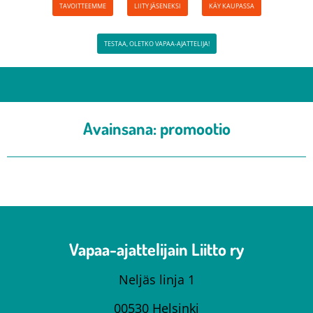
TAVOITTEEMME
LIITY JÄSENEKSI
KÄY KAUPASSA
TESTAA, OLETKO VAPAA-AJATTELIJA!
Avainsana:
promootio
Vapaa-ajattelijain Liitto ry
Neljäs linja 1
00530 Helsinki