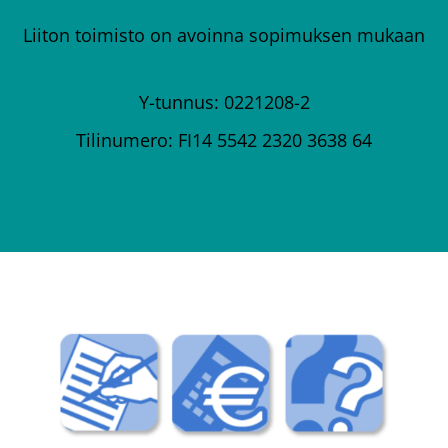
Liiton toimisto on avoinna sopimuksen mukaan
Y-tunnus: 0221208-2
Tilinumero: FI14 5542 2320 3638 64