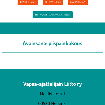
TAVOITTEEMME
LIITY JÄSENEKSI
KÄY KAUPASSA
TESTAA, OLETKO VAPAA-AJATTELIJA!
Avainsana:
piispainkokous
Vapaa-ajattelijain Liitto ry
Neljäs linja 1
00530 Helsinki